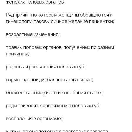
женских половых органов.
Ряд причин по которым женщины обращаются к
гинекологу, таковы:личное желание пациентки;
возрастные изменения;
травмы половых органов, полученных по разным
причинам;
разрывы и растяжения половых губ;
гормональный дисбаланс в организме;
множественные диеты и колебания в весе;
роды приводят к растяжению половых губ;
воспаления в организме;
интимное омоложение в следствие возраста.