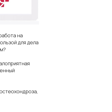
 работа на
пользой для дела
ем?
малоприятная
ченный
 остеохондроза,