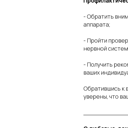
Профилактичес
- Обратить вни
аппарата;
- Пройти прове
нервной систем
- Получить реко
ваших индивиду
Обратившись к 
уверены, что ва
____________