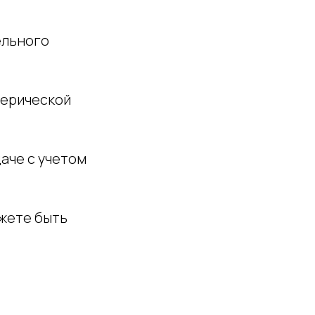
ельного
ферической
аче с учетом
ожете быть