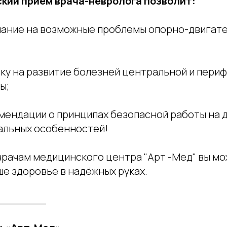
кий приём врача-невролога позволит:
мание на возможные проблемы опорно-двигат
рку на развитие болезней центральной и пери
ы;
мендации о принципах безопасной работы на д
альных особенностей!
врачам медицинского центра "Арт -Мед" вы м
ше здоровье в надёжных руках.
_______