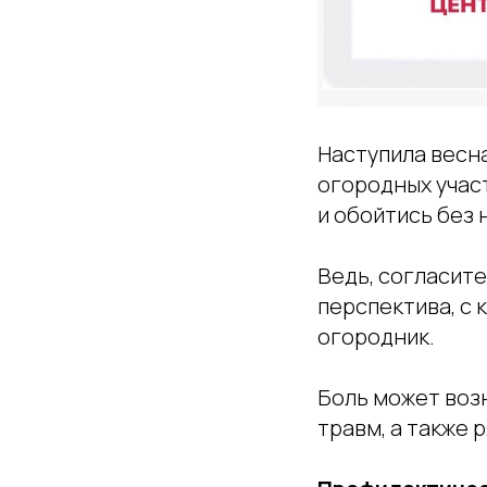
Наступила весна
огородных участ
и обойтись без
Ведь, согласите
перспектива, с 
огородник.
Боль может возн
травм, а также 