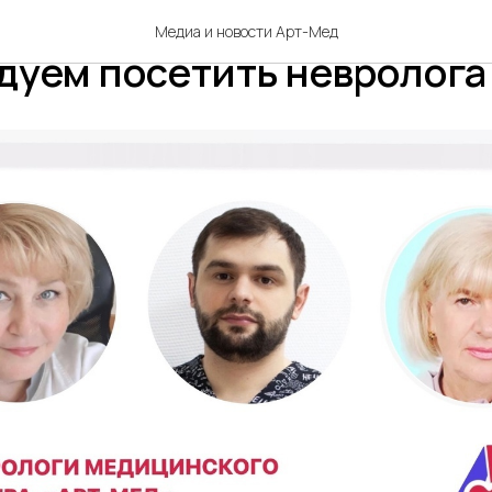
городно-дачным сезоном
Медиа и новости Арт-Мед
дуем посетить невролога