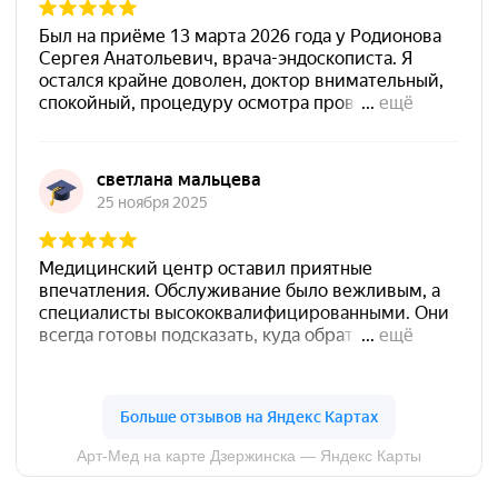
Единый номер
+7 8313 248 248
Патоличева 21Д,П.1
Новый
Петрищева д.35.пом.3
На ремонте
Пн.-пт. — с 08:00 до 20:00
Сб. — с 08:00 до 18:00
Вс. — с 08:00 до 15:00
Подписывайся
Розыгрыши и актуальные новости
в нашей официальной группе Вконтакте
Политика политики конфиденциальности