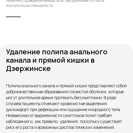
Решение о проведении вмешательства принимается после
консультации специалиста.
Удаление полипа анального
канала и прямой кишки в
Дзержинске
Контакты
Полипы анального канала и прямой кишки представляют собой
доброкачественные образования слизистой оболочки, которые
могут длительное время протекать бессимптомно. В ряде
случаев пациенты отмечают кровянистые выделения,
дискомфорт при дефекации или ощущение инородного тела.
Независимо от выраженности симптомов полип требует
наблюдения и, как правило, удаления, поскольку существует
риск его роста и возможных диспластических изменений.