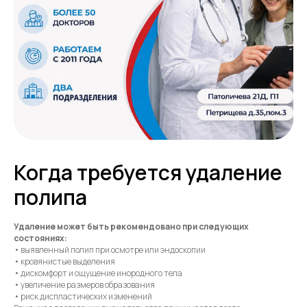
Когда требуется удаление
полипа
Удаление может быть рекомендовано при следующих
состояниях:
• выявленный полип при осмотре или эндоскопии
• кровянистые выделения
• дискомфорт и ощущение инородного тела
• увеличение размеров образования
• риск диспластических изменений