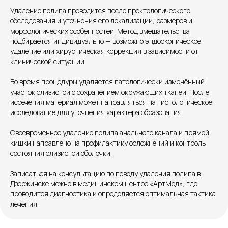
Удаление полипа проводится после проктологического
обследования и уточнения его локализации, размеров и
морфологических особенностей. Метод вмешательства
Единый номер
подбирается индивидуально — возможно эндоскопическое
+7 8313 248 248
удаление или хирургическая коррекция в зависимости от
клинической ситуации.
Патоличева 21Д,П.1
Новый
Во время процедуры удаляется патологически изменённый
участок слизистой с сохранением окружающих тканей. После
Петрищева д.35.пом.3
На ремонте
иссечения материал может направляться на гистологическое
исследование для уточнения характера образования.
Пн.-пт. — с 08:00 до 20:00
Своевременное удаление полипа анального канала и прямой
Сб. — с 08:00 до 18:00
кишки направлено на профилактику осложнений и контроль
Вс. — с 08:00 до 15:00
состояния слизистой оболочки.
Записаться на консультацию по поводу удаления полипа в
Подписывайся
Дзержинске можно в медицинском центре «АртМед», где
проводится диагностика и определяется оптимальная тактика
Розыгрыши и актуальные новости
лечения.
в нашей официальной группе Вконтакте