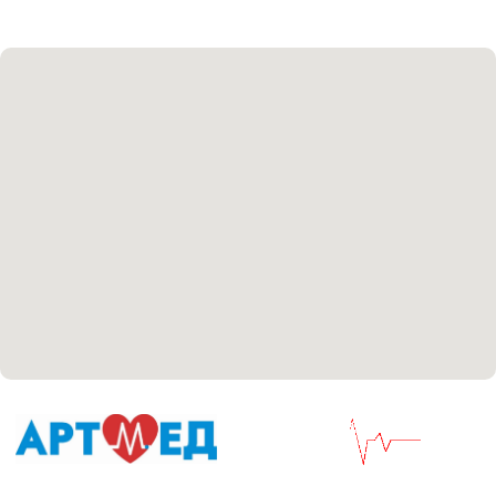
Политика политики конфиденциальности
Соглашение сookie
Согласие на обработку персональных данных
Положение об обработке персональных данных
Материалы, размещенные на данной странице,
носят информационный характер и не являются
медицинскими рекомендациями. У медицинских
услуг имеются противопоказания, необходима
консультация специалиста.
Все права защищены
®
Разработка сайта
it
Kulibin