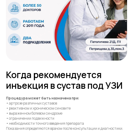
Когда рекомендуется
инъекция в сустав под УЗИ
Процедура может быть назначена при:
• артрозе различных суставов
• реактивном и хроническом синовите
• выраженном болевом синдроме
• ограничении подвижности
• необходимости точного введения препарата
Показания определяются врачом после консультации и диагностики.