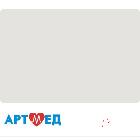
Соглашение сookie
Согласие на обработку персональных данных
Положение об обработке персональных данных
Материалы, размещенные на данной странице,
носят информационный характер и не являются
медицинскими рекомендациями. У медицинских
услуг имеются противопоказания, необходима
консультация специалиста.
Все права защищены
®
Разработка сайта
it
Kulibin