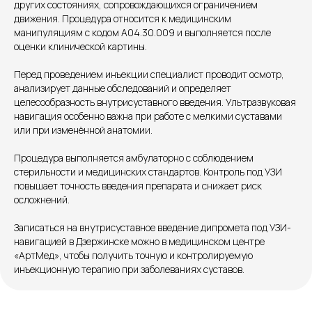
других состояниях, сопровождающихся ограничением
движения. Процедура относится к медицинским
манипуляциям с кодом А04.30.009 и выполняется после
Единый номер
оценки клинической картины.
+7 8313 248 248
Перед проведением инъекции специалист проводит осмотр,
анализирует данные обследований и определяет
Патоличева 21Д,П.1
Новый
целесообразность внутрисуставного введения. Ультразвуковая
навигация особенно важна при работе с мелкими суставами
Петрищева д.35.пом.3
На ремонте
или при изменённой анатомии.
Процедура выполняется амбулаторно с соблюдением
Пн.-пт. — с 08:00 до 20:00
стерильности и медицинских стандартов. Контроль под УЗИ
Сб. — с 08:00 до 18:00
повышает точность введения препарата и снижает риск
Вс. — с 08:00 до 15:00
осложнений.
Записаться на внутрисуставное введение дипромета под УЗИ-
Подписывайся
навигацией в Дзержинске можно в медицинском центре
«АртМед», чтобы получить точную и контролируемую
Розыгрыши и актуальные новости
инъекционную терапию при заболеваниях суставов.
в нашей официальной группе Вконтакте
Политика политики конфиденциальности