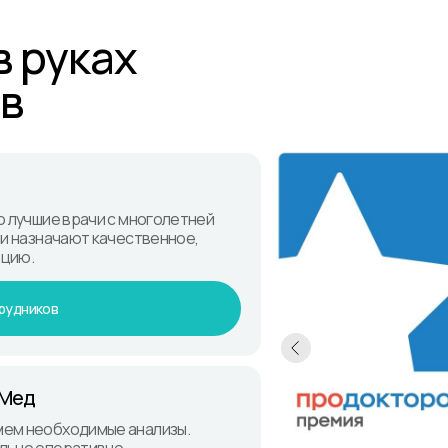
в руках
в
о лучшие врачи с многолетней
чи назначают качественное,
ацию.
рудников
-Мед
мем необходимые анализы.