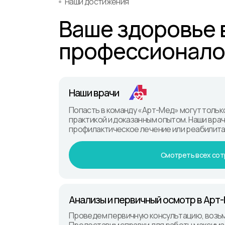
Наши достижения
Ваше здоровье 
профессионало
Наши врачи
Попасть в команду «Арт-Мед» могут тольк
практикой и доказанным опытом. Наши вра
профилактическое лечение или реабилит
Смотреть всех сот
Анализы и первичный осмотр в Арт
Проведем первичную консультацию, возь