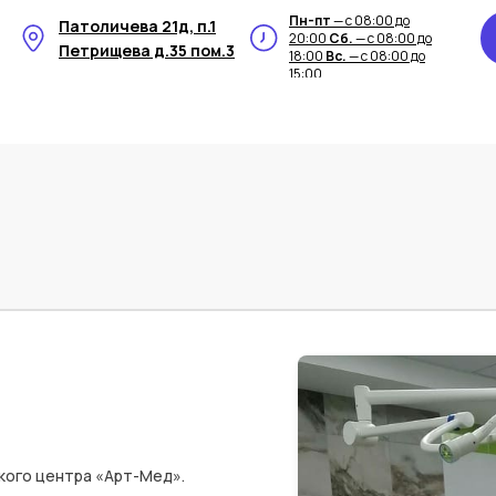
Пн-пт
— с 08:00 до
Патоличева 21д, п.1
20:00
Сб.
— с 08:00 до
Петрищева д.35 пом.3
18:00
Вс.
— с 08:00 до
15:00
кого центра «Арт-Мед».