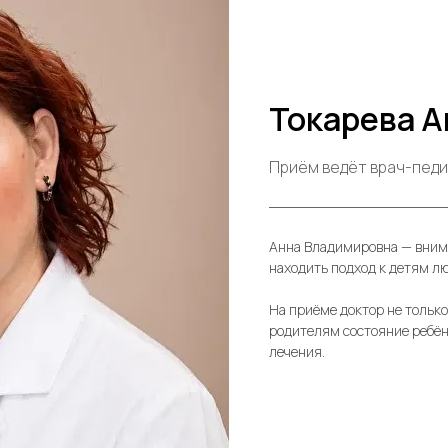
Токарева 
Приём ведёт врач-пед
Анна Владимировна — внима
находить подход к детям лю
На приёме доктор не тольк
родителям состояние ребён
лечения.