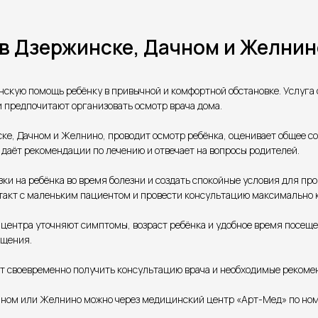
 в Дзержинске, Дачном и Желнин
скую помощь ребёнку в привычной и комфортной обстановке. Услуга о
 предпочитают организовать осмотр врача дома.
ске, Дачном и Желнино, проводит осмотр ребёнка, оценивает общее 
 даёт рекомендации по лечению и отвечает на вопросы родителей.
и на ребёнка во время болезни и создать спокойные условия для про
онтакт с маленьким пациентом и провести консультацию максимально 
ентра уточняют симптомы, возраст ребёнка и удобное время посещен
ащения.
ет своевременно получить консультацию врача и необходимые реком
чном или Желнино можно через медицинский центр «Арт-Мед» по ном