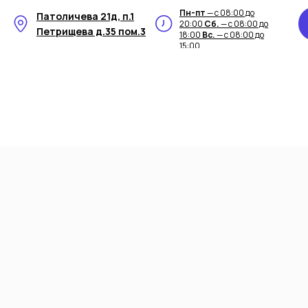
Пн-пт
— с 08:00 до
Патоличева 21д, п.1
20:00
Сб.
— с 08:00 до
Петрищева д.35 пом.3
18:00
Вс.
— с 08:00 до
15:00