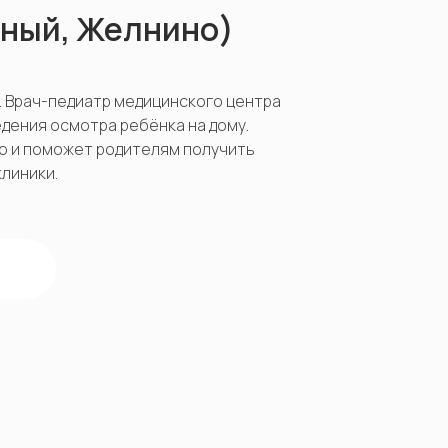
чный, Желнино)
. Врач-педиатр медицинского центра
едения осмотра ребёнка на дому.
ю и поможет родителям получить
линики.