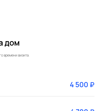
а дом
го времени визита.
4 500 ₽