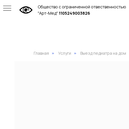
Общество с ограниченной отвественностью
"Арт-Мед"
1105249003826
Главная
Услуги
Выезд педиатра на дом
»
»
ие