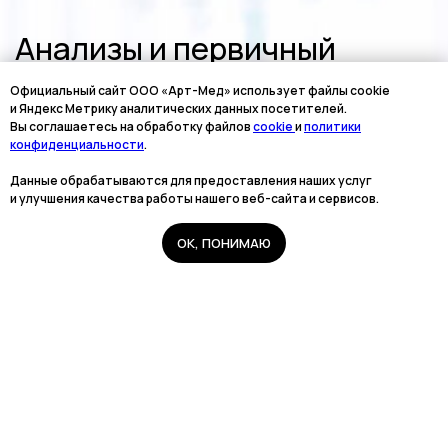
Официальный сайт ООО «Арт-Мед» использует файлы cookie
и Яндекс Метрику аналитических данных посетителей.
Вы соглашаетесь на обработку файлов
cookie
и
политики
Единый номер
конфиденциальности
.
+7 8313 248 248
Данные обрабатываются для предоставления наших услуг
и улучшения качества работы нашего веб-сайта и сервисов.
Патоличева 21Д,П.1
Новый
ОК, ПОНИМАЮ
Главная
Услуги
Специалисты
Прайс-лист
Поиск
Петрищева д.35.пом.3
На ремонте
Пн.-пт. — с 08:00 до 20:00
Сб. — с 08:00 до 18:00
Вс. — с 08:00 до 15:00
Подписывайся