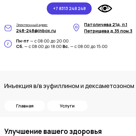
+7 8313 248 248
Патоличева 21д, п.1
Электронный адрес
248-248@inbox.ru
Петрищева д.35 пом.3
Пн-пт
— с 08:00 до 20:00
Сб.
— с 08:00 до 18:00
Вс.
— с 08:00 до 15:00
Инъекция в/в эуфиллином и дексаметозоном
Главная
Услуги
Улучшение вашего здоровья
с внутривенной инъекцией с
эуфиллином и дексаметозоном
Внутривенные инъекции с эуфиллином и
дексаметозоном обеспечивают
мгновенное воздействие на организм. Это