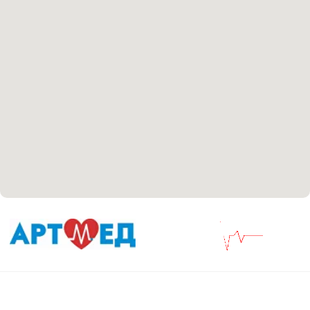
Патоличева 21Д,П.1
Новый
Петрищева д.35.пом.3
На ремонте
Пн.-пт. — с 08:00 до 20:00
Сб. — с 08:00 до 18:00
Вс. — с 08:00 до 15:00
Подписывайся
Розыгрыши и актуальные новости
в нашей официальной группе Вконтакте
Политика политики конфиденциальности
Соглашение сookie
Согласие на обработку персональных данных
Положение об обработке персональных данных
Материалы, размещенные на данной странице,