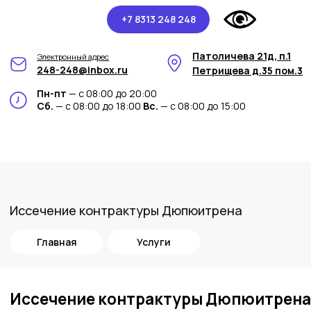
+7 8313 248 248
Патоличева 21д, п.1
Электронный адрес
248-248@inbox.ru
Петрищева д.35 пом.3
Пн-пт
— с 08:00 до 20:00
Сб.
— с 08:00 до 18:00
Вс.
— с 08:00 до 15:00
Иссечение контрактуры Дюпюитрена
Главная
Услуги
Иссечение контрактуры Дюпюитрена
в медицинском центре Арт-Мед
Процедура иссечения контрактуры
Дюпюитрена включает хирургическое
удаление склерозированных тканей,
обычно расположенных в ладони и пальцах.