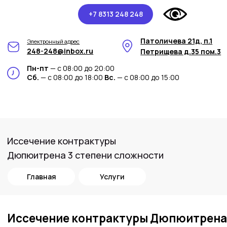
+7 8313 248 248
Патоличева 21д, п.1
Электронный адрес
248-248@inbox.ru
Петрищева д.35 пом.3
Пн-пт
— с 08:00 до 20:00
Сб.
— с 08:00 до 18:00
Вс.
— с 08:00 до 15:00
Иссечение контрактуры
Дюпюитрена 3 степени сложности
Главная
Услуги
Иссечение контрактуры Дюпюитрена
3 степени сложности в медицинском
центре Арт-Мед
Процедура иссечения контрактуры
Дюпюитрена 3 степени сложности
включает более обширное и глубокое