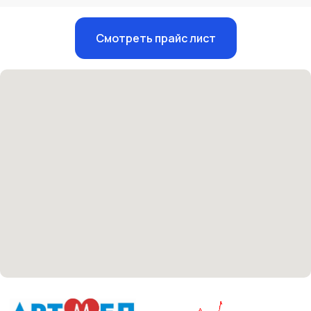
Единый номер
Смотреть прайс лист
+7 8313 248 248
Патоличева 21Д,П.1
Новый
Петрищева д.35.пом.3
На ремонте
Пн.-пт. — с 08:00 до 20:00
Сб. — с 08:00 до 18:00
Вс. — с 08:00 до 15:00
Подписывайся
Розыгрыши и актуальные новости
в нашей официальной группе Вконтакте
Политика политики конфиденциальности