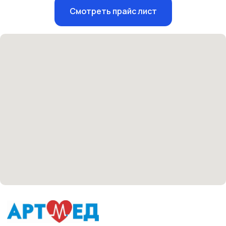
Единый номер
Смотреть прайс лист
+7 8313 248 248
Патоличева 21Д,П.1
Новый
Петрищева д.35.пом.3
На ремонте
Пн.-пт. — с 08:00 до 20:00
Сб. — с 08:00 до 18:00
Вс. — с 08:00 до 15:00
Подписывайся
Розыгрыши и актуальные новости
в нашей официальной группе Вконтакте
Политика политики конфиденциальности
Соглашение сookie
Согласие на обработку персональных данных