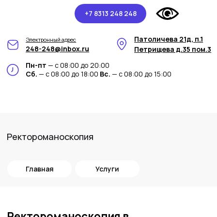
+7 8313 248 248
Патоличева 21д, п.1
Электронный адрес
248-248@inbox.ru
Петрищева д.35 пом.3
Пн-пт
— с 08:00 до 20:00
Сб.
— с 08:00 до 18:00
Вс.
— с 08:00 до 15:00
Ректороманоскопия
Главная
Услуги
Ректороманоскопия в
медицинском центре Арт-Мед
Ректороманоскопия – это высокоточное
методическое исследование толстого
кишечника, используемое для диагностики
и лечения заболеваний данного участка