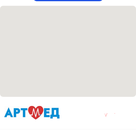
+7 8313 248 248
Патоличева 21Д,П.1
Новый
Петрищева д.35.пом.3
На ремонте
Пн.-пт. — с 08:00 до 20:00
Сб. — с 08:00 до 18:00
Вс. — с 08:00 до 15:00
Подписывайся
Розыгрыши и актуальные новости
в нашей официальной группе Вконтакте
Политика политики конфиденциальности
Соглашение сookie
Согласие на обработку персональных данных
Положение об обработке персональных данных