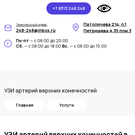
+7 8313 248 248
Патоличева 21д, п.1
Электронный адрес
248-248@inbox.ru
Петрищева д.35 пом.3
Пн-пт
— с 08:00 до 20:00
Сб.
— с 08:00 до 18:00
Вс.
— с 08:00 до 15:00
УЗИ артерий верхних конечностей
Главная
Услуги
УЗИ артерий верхних конечностей
в
медицинском центре Арт-Мед
УЗИ артерий верхних конечностей - это
передовой метод диагностики,
предоставляемый медицинским центром
Арт-Мед. Это исследование позволяет