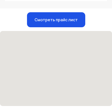
Единый номер
Смотреть прайс лист
+7 8313 248 248
Патоличева 21Д,П.1
Новый
Петрищева д.35.пом.3
На ремонте
Пн.-пт. — с 08:00 до 20:00
Сб. — с 08:00 до 18:00
Вс. — с 08:00 до 15:00
Подписывайся
Розыгрыши и актуальные новости
в нашей официальной группе Вконтакте