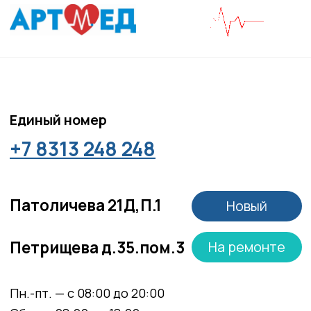
Политика политики конфиденциальности
Соглашение сookie
Согласие на обработку персональных данных
Положение об обработке персональных данных
Материалы, размещенные на данной странице,
носят информационный характер и не являются
медицинскими рекомендациями. У медицинских
услуг имеются противопоказания, необходима
консультация специалиста.
Все права защищены
®
Разработка сайта
it
Kulibin