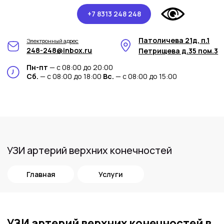
+7 8313 248 248
Патоличева 21д, п.1
Электронный адрес
248-248@inbox.ru
Петрищева д.35 пом.3
Пн-пт
— с 08:00 до 20:00
Сб.
— с 08:00 до 18:00
Вс.
— с 08:00 до 15:00
УЗИ артерий верхних конечностей
Главная
Услуги
УЗИ артерий верхних конечностей в
медицинском центре Арт-Мед
Ультразвуковое исследование (УЗИ)
артерий верхних конечностей –
современная и непревзойденно точная