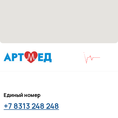
Политика политики конфиденциальности
Соглашение сookie
Согласие на обработку персональных данных
Положение об обработке персональных данных
Материалы, размещенные на данной странице,
носят информационный характер и не являются
медицинскими рекомендациями. У медицинских
услуг имеются противопоказания, необходима
консультация специалиста.
Все права защищены
®
Разработка сайта
it
Kulibin