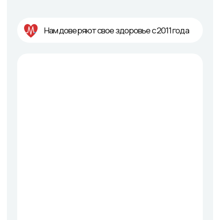
Ермаков Даниил
Игоревич
Аспирант кафедры травматологии, ортопедии и
нейрохирургии им. М.В. Колокольцева ПИМУ
Врач-травматолог-ортопед