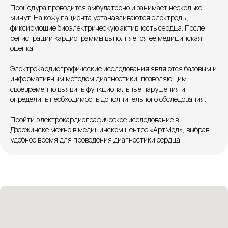
+7 8313 248 248
Процедура проводится амбулаторно и занимает несколько
минут. На кожу пациента устанавливаются электроды,
фиксирующие биоэлектрическую активность сердца. После
Патоличева 21Д,П.1
Новый
регистрации кардиограммы выполняется её медицинская
оценка.
Петрищева д.35.пом.3
На ремонте
Электрокардиографические исследования являются базовым и
информативным методом диагностики, позволяющим
Пн.-пт. — с 08:00 до 20:00
своевременно выявить функциональные нарушения и
Сб. — с 08:00 до 18:00
определить необходимость дополнительного обследования.
Вс. — с 08:00 до 15:00
Пройти электрокардиографическое исследование в
Дзержинске можно в медицинском центре «АртМед», выбрав
Подписывайся
удобное время для проведения диагностики сердца.
Розыгрыши и актуальные новости
в нашей официальной группе Вконтакте
Политика политики конфиденциальности
Соглашение сookie
Согласие на обработку персональных данных
Положение об обработке персональных данных