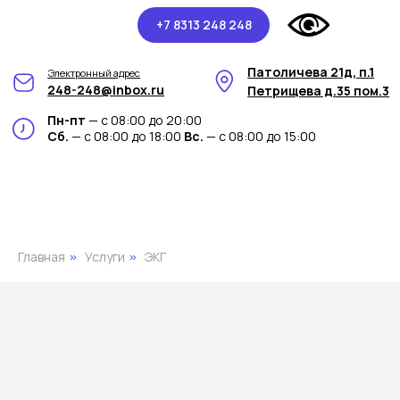
+7 8313 248 248
Патоличева 21д, п.1
Электронный адрес
248-248@inbox.ru
Петрищева д.35 пом.3
Пн-пт
— с 08:00 до 20:00
Сб.
— с 08:00 до 18:00
Вс.
— с 08:00 до 15:00
Главная
Услуги
ЭКГ
»
»