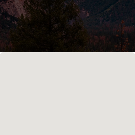
Контакты
Единый номер
+7 8313 248 248
Патоличева 21Д,П.1
Новый
Петрищева д.35.пом.3
На ремонте
Пн.-пт. — с 08:00 до 20:00
Сб. — с 08:00 до 18:00
Вс. — с 08:00 до 15:00