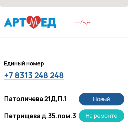
Подписывайся
Розыгрыши и актуальные новости
в нашей официальной группе Вконтакте
Политика политики конфиденциальности
Соглашение сookie
Согласие на обработку персональных данных
Положение об обработке персональных данных
Материалы, размещенные на данной странице,
носят информационный характер и не являются
медицинскими рекомендациями. У медицинских
услуг имеются противопоказания, необходима
консультация специалиста.
Все права защищены
®
Разработка сайта
it
Kulibin