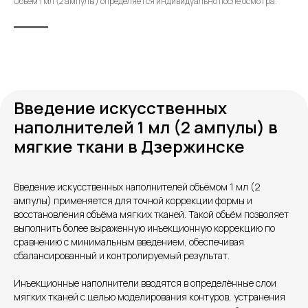
Объём 1 мл (2 ампулы) определяется индивидуально после осмотра.
Введение искусственных
наполнителей 1 мл (2 ампулы) в
мягкие ткани в Дзержинске
Введение искусственных наполнителей объёмом 1 мл (2
ампулы) применяется для точной коррекции формы и
Контакты
восстановления объёма мягких тканей. Такой объём позволяет
выполнить более выраженную инъекционную коррекцию по
сравнению с минимальным введением, обеспечивая
сбалансированный и контролируемый результат.
Инъекционные наполнители вводятся в определённые слои
мягких тканей с целью моделирования контуров, устранения