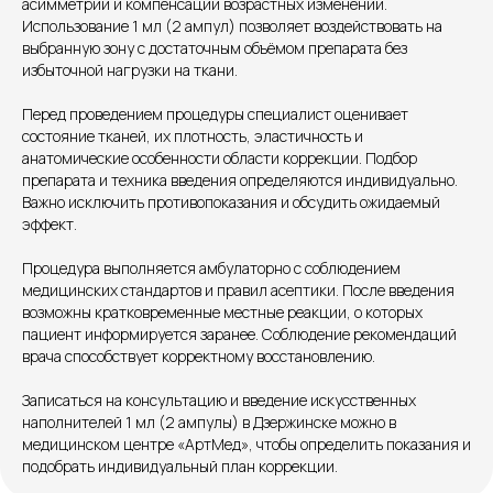
асимметрии и компенсации возрастных изменений.
Использование 1 мл (2 ампул) позволяет воздействовать на
выбранную зону с достаточным объёмом препарата без
избыточной нагрузки на ткани.
Единый номер
Перед проведением процедуры специалист оценивает
+7 8313 248 248
состояние тканей, их плотность, эластичность и
анатомические особенности области коррекции. Подбор
препарата и техника введения определяются индивидуально.
Патоличева 21Д,П.1
Новый
Важно исключить противопоказания и обсудить ожидаемый
эффект.
Петрищева д.35.пом.3
На ремонте
Процедура выполняется амбулаторно с соблюдением
Пн.-пт. — с 08:00 до 20:00
медицинских стандартов и правил асептики. После введения
Сб. — с 08:00 до 18:00
возможны кратковременные местные реакции, о которых
Вс. — с 08:00 до 15:00
пациент информируется заранее. Соблюдение рекомендаций
врача способствует корректному восстановлению.
Записаться на консультацию и введение искусственных
Подписывайся
наполнителей 1 мл (2 ампулы) в Дзержинске можно в
медицинском центре «АртМед», чтобы определить показания и
Розыгрыши и актуальные новости
подобрать индивидуальный план коррекции.
в нашей официальной группе Вконтакте