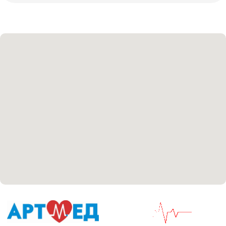
Политика политики конфиденциальности
Соглашение сookie
Согласие на обработку персональных данных
Положение об обработке персональных данных
Материалы, размещенные на данной странице,
носят информационный характер и не являются
медицинскими рекомендациями. У медицинских
услуг имеются противопоказания, необходима
консультация специалиста.
Все права защищены
®
Разработка сайта
it
Kulibin