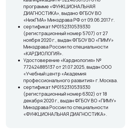
программе «ФУНКЦИОНАЛЬНАЯ
ДИАГНОСТИКА», выдано ФГБОУ ВО
«НижГМА» Минздрава РФ от 09.06.2017 г.
сертификат №0152310539330
(регистрационный номер 5707) от 27
ноября 2020 г., выдан ФГБОУ ВО «ПИМУ»
Единый номер
Минздрава России по специальности
+7 8313 248 248
«КАРДИОЛОГИЯ».
Удостоверение «Кардиология» №
772424885137 от 21.07.2025, выдан ООО
Патоличева 21Д,П.1
Новый
«Учебный центр «Академия
профессионального развития» г. Москва.
Петрищева д.35.пом.3
На ремонте
сертификат №0152310539330
(регистрационный номер 6302) от 18
Пн.-пт. — с 08:00 до 20:00
декабря 2020 г., выдан ФГБОУ ВО «ПИМУ»
Сб. — с 08:00 до 18:00
Минздрава России по специальности
Вс. — с 08:00 до 15:00
«ФУНКЦИОНАЛЬНАЯ ДИАГНОСТИКА».
Подписывайся