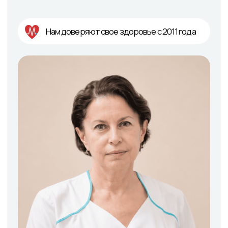
Вахотина Марина
Вячеславовна
Врач-кардиолог, врач функциональной
диагностики
Стаж: 38 лет
Место приема