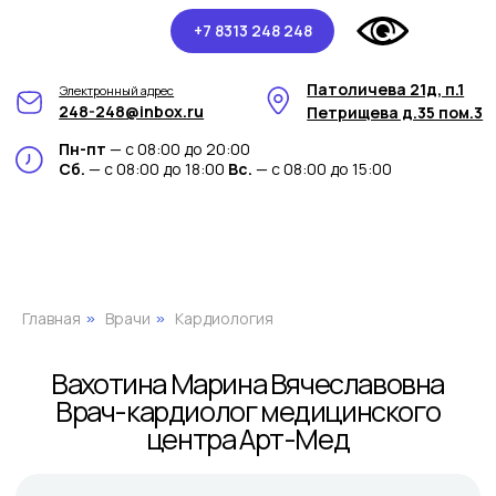
+7 8313 248 248
Патоличева 21д, п.1
Электронный адрес
248-248@inbox.ru
Петрищева д.35 пом.3
Пн-пт
— с 08:00 до 20:00
Сб.
— с 08:00 до 18:00
Вс.
— с 08:00 до 15:00
Вахотина Марина Вячеславовна
Врач-кардиолог медицинского
центра Арт-Мед
Главная
Врачи
Кардиология
»
»
Нам доверяют свое здоровье с 2011 года