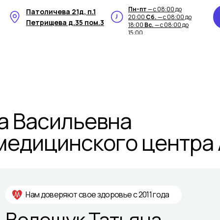
Пн-пт
— с 08:00 до
Патоличева 21д, п.1
20:00
Сб.
— с 08:00 до
Петрищева д.35 пом.3
18:00
Вс.
— с 08:00 до
15:00
а Васильевна
медицинского центра
Нам доверяют свое здоровье с 2011 года
Волощук Татьяна