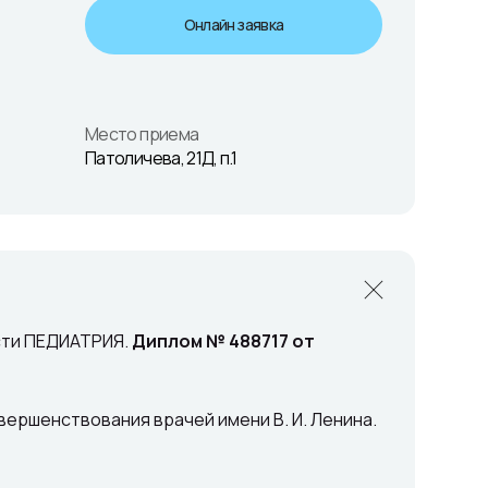
Онлайн заявка
Место приема
Патоличева, 21Д, п.1
ости ПЕДИАТРИЯ.
Диплом № 488717 от
ершенствования врачей имени В. И. Ленина.