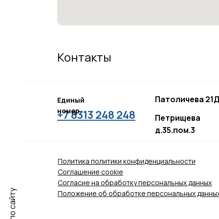
Контакты
Патоличева 21Д
Единый
номер
+7 8313 248 248
Петрищева
д.35.пом.3
Политика политики конфиденциальности
Соглашение сookie
Согласие на обработку персональных данных
Поиск по сайту
Положение об обработке персональных данны