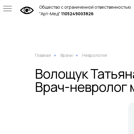
Общество с ограниченной отвественностью
"Арт-Мед"
1105249003826
Главная
Врачи
Неврология
»
»
Волощук Татьян
Врач-невролог 
ие