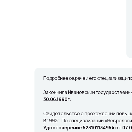
"
Подробнее о враче и его специализациях
Закончила Ивановский государственны
30.06.1990г.
Свидетельство о прохождении повышен
В 1992г. По специализации «Невролог
Удостоверение 523101134954 от 07