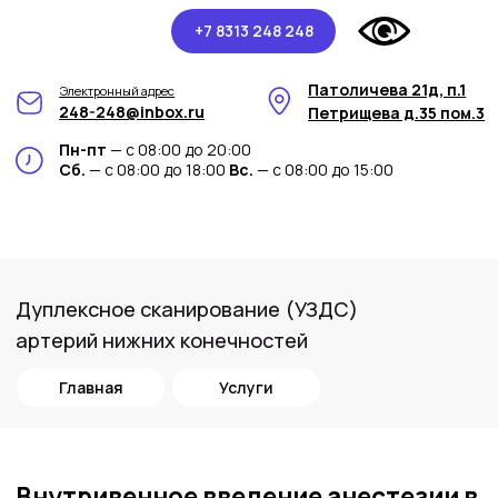
+7 8313 248 248
Патоличева 21д, п.1
Электронный адрес
248-248@inbox.ru
Петрищева д.35 пом.3
Пн-пт
— с 08:00 до 20:00
Сб.
— с 08:00 до 18:00
Вс.
— с 08:00 до 15:00
Дуплексное сканирование (УЗДС)
артерий нижних конечностей
Главная
Услуги
Внутривенное введение анестезии в
медицинском центре Арт-Мед
Дуплексное сканирование артерий нижних
конечностей (УЗДС) – это передовая
методика, которая позволяет выявить
состояние артерий и идентифицировать