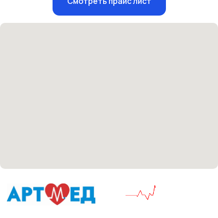
Смотреть прайс лист
Единый номер
+7 8313 248 248
Патоличева 21Д,П.1
Новый
Петрищева д.35.пом.3
На ремонте
Пн.-пт. — с 08:00 до 20:00
Сб. — с 08:00 до 18:00
Вс. — с 08:00 до 15:00
Подписывайся
Розыгрыши и актуальные новости
в нашей официальной группе Вконтакте
Политика политики конфиденциальности
Соглашение сookie
Согласие на обработку персональных данных