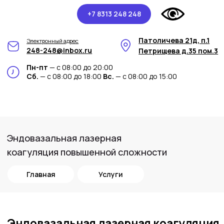
+7 8313 248 248
Патоличева 21д, п.1
Электронный адрес
248-248@inbox.ru
Петрищева д.35 пом.3
Пн-пт
— с 08:00 до 20:00
Сб.
— с 08:00 до 18:00
Вс.
— с 08:00 до 15:00
Эндовазальная лазерная
коагуляция повышенной сложности
Главная
Услуги
Эндовазальная лазерная коагуляция
повышенной сложности в
медицинском центре Арт-Мед
Медицинский центр Арт-Мед
предоставляет передовую процедуру –
эндовазальную лазерную коагуляцию