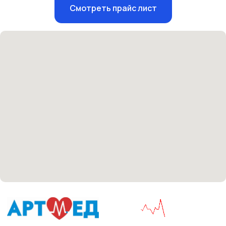
Единый номер
Смотреть прайс лист
+7 8313 248 248
Патоличева 21Д,П.1
Новый
Петрищева д.35.пом.3
На ремонте
Пн.-пт. — с 08:00 до 20:00
Сб. — с 08:00 до 18:00
Вс. — с 08:00 до 15:00
Подписывайся
Розыгрыши и актуальные новости
в нашей официальной группе Вконтакте
Политика политики конфиденциальности
Соглашение сookie
Согласие на обработку персональных данных