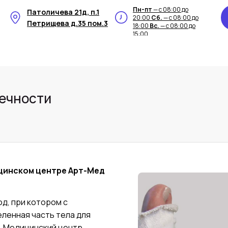
Пн-пт
— с 08:00 до
Патоличева 21д, п.1
20:00
Сб.
— с 08:00 до
Петрищева д.35 пом.3
18:00
Вс.
— с 08:00 до
15:00
ечности
цинском центре Арт-Мед
д, при котором с
ленная часть тела для
. Медицинский центр