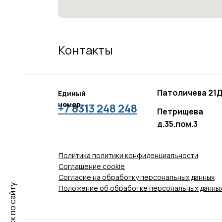
Контакты
Патоличева 21Д
Единый
номер
+7 8313 248 248
Петрищева
д.35.пом.3
Политика политики конфиденциальности
Соглашение сookie
Согласие на обработку персональных данных
Поиск по сайту
Положение об обработке персональных данны