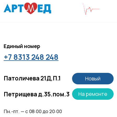
Политика политики конфиденциальности
Соглашение сookie
Согласие на обработку персональных данных
Положение об обработке персональных данных
Материалы, размещенные на данной странице,
носят информационный характер и не являются
медицинскими рекомендациями. У медицинских
услуг имеются противопоказания, необходима
консультация специалиста.
Все права защищены
®
Разработка сайта
it
Kulibin