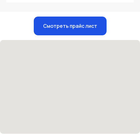
Единый номер
Смотреть прайс лист
+7 8313 248 248
Патоличева 21Д,П.1
Новый
Петрищева д.35.пом.3
На ремонте
Пн.-пт. — с 08:00 до 20:00
Сб. — с 08:00 до 18:00
Вс. — с 08:00 до 15:00
Подписывайся
Розыгрыши и актуальные новости
в нашей официальной группе Вконтакте