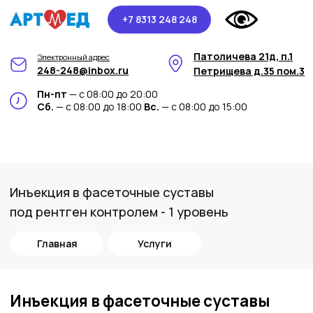
+7 8313 248 248
Патоличева 21д, п.1
Электронный адрес
248-248@inbox.ru
Петрищева д.35 пом.3
Пн-пт
— с 08:00 до 20:00
Сб.
— с 08:00 до 18:00
Вс.
— с 08:00 до 15:00
Инъекция в фасеточные суставы
под рентген контролем - 1 уровень
Главная
Услуги
Инъекция в фасеточные суставы
под рентген контролем - 1 уровень в
медицинском центре Арт-Мед
Инъекция в фасеточные суставы под
рентген контролем - это медицинская
процедура, при которой специалист вводит