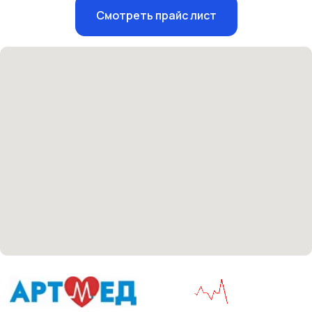
Единый номер
Смотреть прайс лист
+7 8313 248 248
Патоличева 21Д,П.1
Новый
Петрищева д.35.пом.3
На ремонте
Пн.-пт. — с 08:00 до 20:00
Сб. — с 08:00 до 18:00
Вс. — с 08:00 до 15:00
Подписывайся
Розыгрыши и актуальные новости
в нашей официальной группе Вконтакте
Политика политики конфиденциальности
Соглашение сookie
Согласие на обработку персональных данных