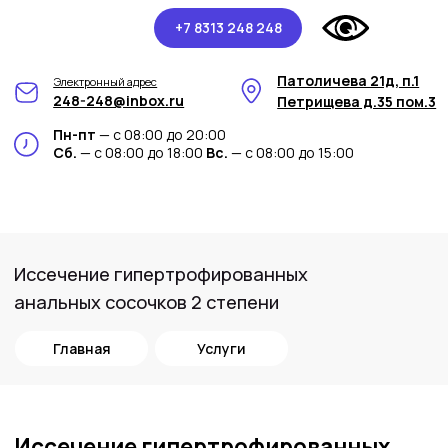
+7 8313 248 248
Патоличева 21д, п.1
Электронный адрес
248-248@inbox.ru
Петрищева д.35 пом.3
Пн-пт
— с 08:00 до 20:00
Сб.
— с 08:00 до 18:00
Вс.
— с 08:00 до 15:00
Иссечение гипертрофированных
анальных сосочков 2 степени
Главная
Услуги
Иссечение гипертрофированных
анальных
сосочков 2 степени в медицинском
центре Арт-Мед
Вы столкнулись с проблемой
гипертрофированных анальных сосочков 2