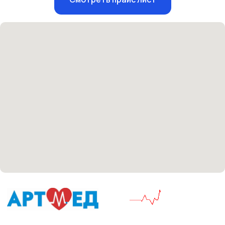
Единый номер
+7 8313 248 248
Патоличева 21Д,П.1
Новый
Петрищева д.35.пом.3
На ремонте
Пн.-пт. — с 08:00 до 20:00
Сб. — с 08:00 до 18:00
Вс. — с 08:00 до 15:00
Подписывайся
Розыгрыши и актуальные новости
в нашей официальной группе Вконтакте
Политика политики конфиденциальности
Соглашение сookie
Согласие на обработку персональных данных
Положение об обработке персональных данных