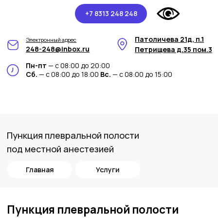
+7 8313 248 248
Патоличева 21д, п.1
Электронный адрес
248-248@inbox.ru
Петрищева д.35 пом.3
Пн-пт
— с 08:00 до 20:00
Сб.
— с 08:00 до 18:00
Вс.
— с 08:00 до 15:00
Пункция плевральной полости
под местной анестезией
Главная
Услуги
Пункция плевральной полости
под местной анестезией в
медицинском центре Арт-Мед
В медицинском центре Арт-Мед мы
предоставляем процедуру "Пункция
плевральной полости под местной