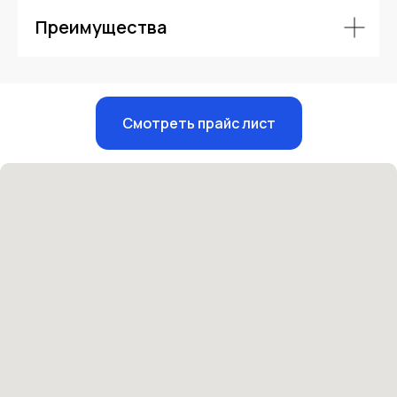
Преимущества
Единый номер
+7 8313 248 248
Смотреть прайс лист
Патоличева 21Д,П.1
Новый
Петрищева д.35.пом.3
На ремонте
Пн.-пт. — с 08:00 до 20:00
Сб. — с 08:00 до 18:00
Вс. — с 08:00 до 15:00
Подписывайся
Розыгрыши и актуальные новости
в нашей официальной группе Вконтакте