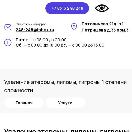
+7 8313 248 248
Патоличева 21д, п.1
Электронный адрес
248-248@inbox.ru
Петрищева д.35 пом.3
Пн-пт
— с 08:00 до 20:00
Сб.
— с 08:00 до 18:00
Вс.
— с 08:00 до 15:00
Удаление атеромы, липомы, гигромы 1 степени
сложности
Главная
Услуги
Удаление атеромы, липомы, гигромы
1 степени сложности в медицинском
центре Арт-Мед
Атерома - это киста, возникающая из-за
заполнения сальных желез в коже. Она
обычно проявляется как мягкое, подвижное