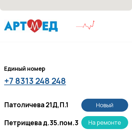
Политика политики конфиденциальности
Соглашение сookie
Согласие на обработку персональных данных
Положение об обработке персональных данных
Материалы, размещенные на данной странице,
носят информационный характер и не являются
медицинскими рекомендациями. У медицинских
услуг имеются противопоказания, необходима
консультация специалиста.
Все права защищены
®
Разработка сайта
it
Kulibin