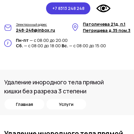
+7 8313 248 248
Патоличева 21д, п.1
Электронный адрес
248-248@inbox.ru
Петрищева д.35 пом.3
Пн-пт
— с 08:00 до 20:00
Сб.
— с 08:00 до 18:00
Вс.
— с 08:00 до 15:00
Удаление инородного тела прямой
кишки без разреза 3 степени
Главная
Услуги
Удаление инородного тела прямой
кишки без разреза 3 степени в
медицинском центре Арт-Мед
В медицинском центре Арт-Мед мы
предоставляем передовую процедуру -
удаление инородного тела прямой кишки