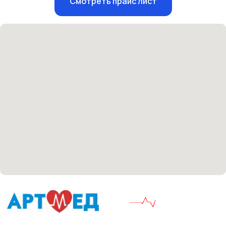
Смотреть прайс лист
Единый номер
+7 8313 248 248
Патоличева 21Д,П.1
Новый
Петрищева д.35.пом.3
На ремонте
Пн.-пт. — с 08:00 до 20:00
Сб. — с 08:00 до 18:00
Вс. — с 08:00 до 15:00
Подписывайся
Розыгрыши и актуальные новости
в нашей официальной группе Вконтакте
Политика политики конфиденциальности
Соглашение сookie
Согласие на обработку персональных данных