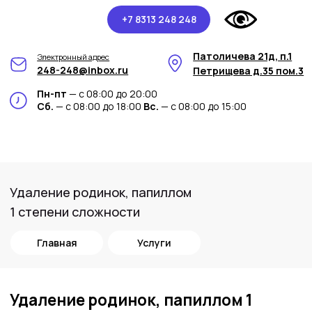
+7 8313 248 248
Патоличева 21д, п.1
Электронный адрес
248-248@inbox.ru
Петрищева д.35 пом.3
Пн-пт
— с 08:00 до 20:00
Сб.
— с 08:00 до 18:00
Вс.
— с 08:00 до 15:00
Удаление родинок, папиллом
1 степени сложности
Главная
Услуги
Удаление родинок, папиллом 1
степени сложности в медицинском
центре Арт-Мед
Удаление родинок и папиллом 1 степени
сложности – это процедура, которая
помогает вам избавиться от