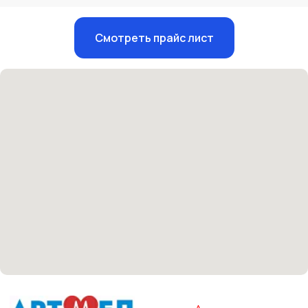
Единый номер
Смотреть прайс лист
+7 8313 248 248
Патоличева 21Д,П.1
Новый
Петрищева д.35.пом.3
На ремонте
Пн.-пт. — с 08:00 до 20:00
Сб. — с 08:00 до 18:00
Вс. — с 08:00 до 15:00
Подписывайся
Розыгрыши и актуальные новости
в нашей официальной группе Вконтакте
Политика политики конфиденциальности