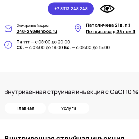
+7 8313 248 248
Патоличева 21д, п.1
Электронный адрес
248-248@inbox.ru
Петрищева д.35 пом.3
Пн-пт
— с 08:00 до 20:00
Сб.
— с 08:00 до 18:00
Вс.
— с 08:00 до 15:00
Внутривенная струйная инъекция с CaCl 10 %
Главная
Услуги
Внутривенная струйная инъекция
с CaCl 10% в медицинском центре
Арт-Мед
В медицинском центре Арт-Мед мы
предоставляем профессиональные
медицинские услуги, включая внутривенные