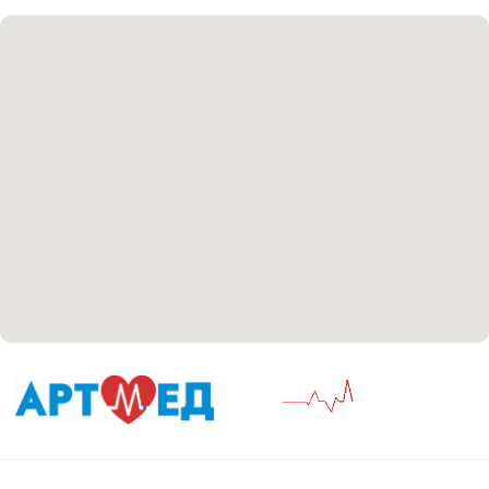
+7 8313 248 248
Патоличева 21Д,П.1
Новый
Петрищева д.35.пом.3
На ремонте
Пн.-пт. — с 08:00 до 20:00
Сб. — с 08:00 до 18:00
Вс. — с 08:00 до 15:00
Подписывайся
Розыгрыши и актуальные новости
в нашей официальной группе Вконтакте
Политика политики конфиденциальности
Соглашение сookie
Согласие на обработку персональных данных
Положение об обработке персональных данных