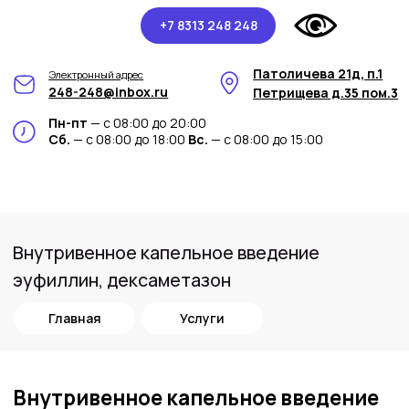
+7 8313 248 248
Патоличева 21д, п.1
Электронный адрес
248-248@inbox.ru
Петрищева д.35 пом.3
Пн-пт
— с 08:00 до 20:00
Сб.
— с 08:00 до 18:00
Вс.
— с 08:00 до 15:00
Внутривенное капельное введение
эуфиллин, дексаметазон
Главная
Услуги
Внутривенное капельное введение
Эуфиллин и Дексаметазон в
медицинском центре Арт-Мед
Внутривенное капельное введение
Эуфиллин и Дексаметазон представляет
собой медицинскую процедуру,