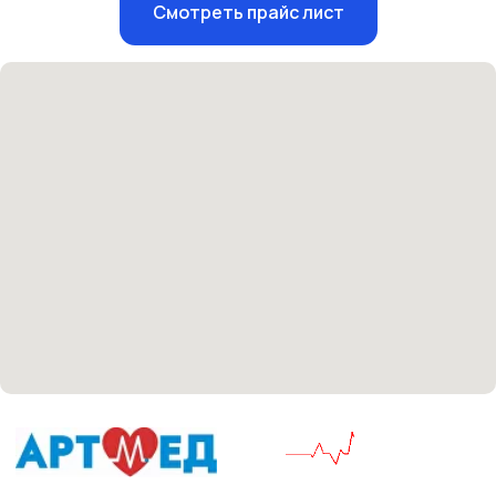
Смотреть прайс лист
Единый номер
+7 8313 248 248
Патоличева 21Д,П.1
Новый
Петрищева д.35.пом.3
На ремонте
Пн.-пт. — с 08:00 до 20:00
Сб. — с 08:00 до 18:00
Вс. — с 08:00 до 15:00
Подписывайся
Розыгрыши и актуальные новости
в нашей официальной группе Вконтакте
Политика политики конфиденциальности
Соглашение сookie
Согласие на обработку персональных данных