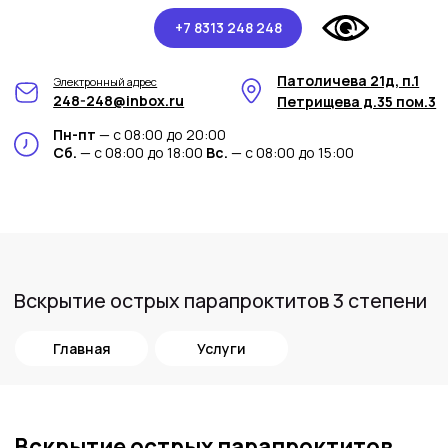
+7 8313 248 248
Патоличева 21д, п.1
Электронный адрес
248-248@inbox.ru
Петрищева д.35 пом.3
Пн-пт
— с 08:00 до 20:00
Сб.
— с 08:00 до 18:00
Вс.
— с 08:00 до 15:00
Вскрытие острых парапроктитов 3 степени
Главная
Услуги
Вскрытие острых парапроктитов
3 степени
в медицинском центре Арт-
Мед
Острый парапроктит 3 степени - это
серьезное медицинское состояние, при
котором происходит глубокое воспаление