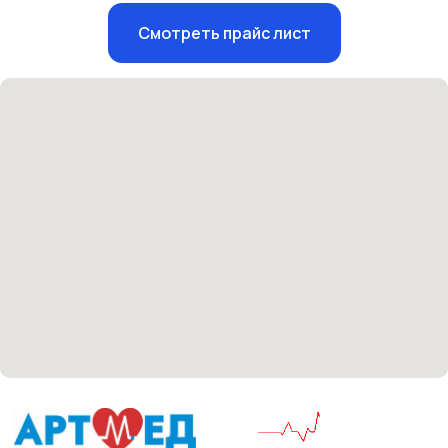
Единый номер
Смотреть прайс лист
+7 8313 248 248
Патоличева 21Д,П.1
Новый
Петрищева д.35.пом.3
На ремонте
Пн.-пт. — с 08:00 до 20:00
Сб. — с 08:00 до 18:00
Вс. — с 08:00 до 15:00
Подписывайся
Розыгрыши и актуальные новости
в нашей официальной группе Вконтакте
Политика политики конфиденциальности
Соглашение сookie