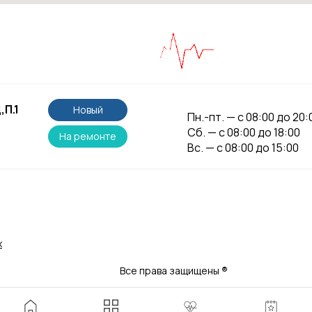
,П.1
Новый
Пн.-пт. — с 08:00 до 20:
Сб. — с 08:00 до 18:00
На ремонте
Вс. — с 08:00 до 15:00
х
Все права защищены
®
ные на данной странице, носят информационный характер и не являются 
 медицинских услуг имеются противопоказания, необходима консультация сп