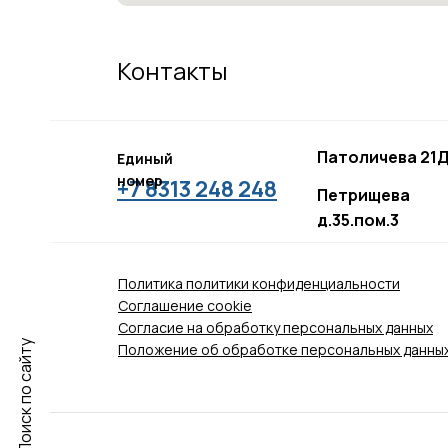
Контакты
Патоличева 21Д
Единый
номер
+7 8313 248 248
Петрищева
д.35.пом.3
Политика политики конфиденциальности
Соглашение сookie
Согласие на обработку персональных данных
Поиск по сайту
Положение об обработке персональных данны
Материалы, размещен
У