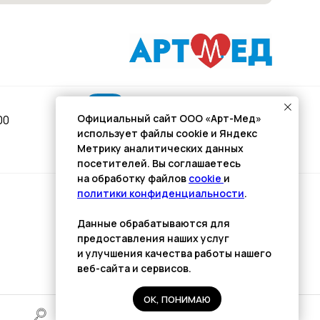
Подписывайся
Официальный сайт ООО «Арт-Мед»
00
использует файлы cookie и Яндекс
Розыгрыши и актуальные новости
Метрику аналитических данных
в нашей официальной группе Вконтакте
посетителей. Вы соглашаетесь
на обработку файлов
cookie
и
политики конфиденциальности
.
Разработка сайта
Данные обрабатываются для
Kulibin
it
предоставления наших услуг
и улучшения качества работы нашего
веб-сайта и сервисов.
ОК, ПОНИМАЮ
медицинскими рекомендациями.
ециалиста.