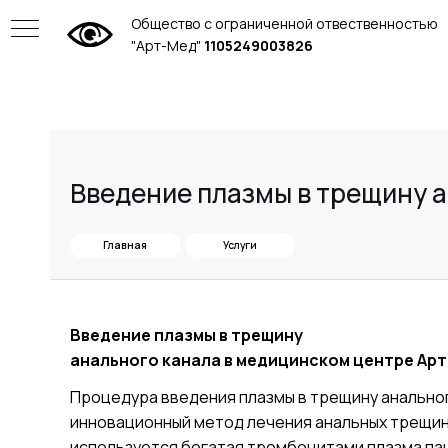
Общество с ограниченной отвественностью
"Арт-Мед"
1105249003826
Введение плазмы в трещину 
Главная
Услуги
Введение плазмы в трещину
анального канала
в медицинском центре Ар
Процедура введения плазмы в трещину анальног
инновационный метод лечения анальных трещин
ие
используется богатая тромбоцитами плазма па