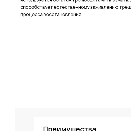
способствует естественному заживлению трещ
процесса восстановления.
"
Преимущества