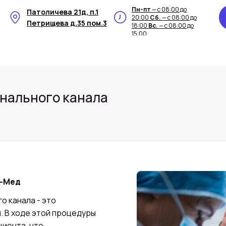
Пн-пт
— с 08:00 до
Патоличева 21д, п.1
20:00
Сб.
— с 08:00 до
Петрищева д.35 пом.3
18:00
Вс.
— с 08:00 до
15:00
анального канала
т-Мед
о канала - это
. В ходе этой процедуры
циента, что