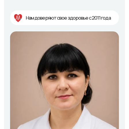
Комкова Татьяна
Николаевна
Медицинская сестра
Место приема
Патоличева, 21Д
|
Петрищева 35