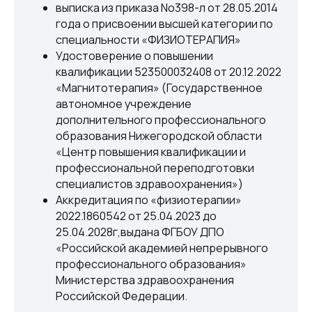
Согласие на обработку персональных данных
выписка из приказа No398-л от 28.05.2014
Положение об обработке персональных данных
года о присвоении высшей категории по
специальности «ФИЗИОТЕРАПИЯ»
Материалы, размещенные на данной странице,
Удостоверение о повышении
носят информационный характер и не являются
квалификации 523500032408 от 20.12.2022
медицинскими рекомендациями. У медицинских
услуг имеются противопоказания, необходима
«Магнитотерапия» (Государственное
консультация специалиста.
автономное учреждение
дополнительного профессионального
Все права защищены
®
образования Нижегородской области
Разработка сайта
«Центр повышения квалификации и
it
Kulibin
профессиональной переподготовки
специалистов здравоохранения»)
Аккредитация по «физиотерапии»
2022.1860542 от 25.04.2023 до
25.04.2028г,выдана ФГБОУ ДПО
«Российской академией непрерывного
профессионального образования»
Министерства здравоохранения
Российской Федерации.