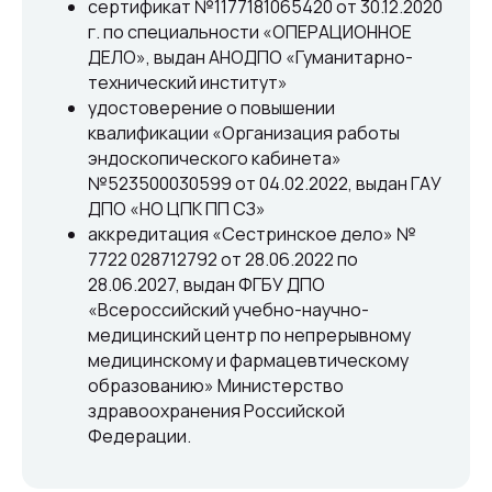
сертификат №1177181065420 от 30.12.2020
г. по специальности «ОПЕРАЦИОННОЕ
ДЕЛО», выдан АНОДПО «Гуманитарно-
технический институт»
Никифорова Татьяна
удостоверение о повышении
Вячеславовна
квалификации «Организация работы
эндоскопического кабинета»
№523500030599 от 04.02.2022, выдан ГАУ
Медицинская сестра по физиотерапии
ДПО «НО ЦПК ПП СЗ»
аккредитация «Сестринское дело» №
7722 028712792 от 28.06.2022 по
Высшая категория
28.06.2027, выдан ФГБУ ДПО
«Всероссийский учебно-научно-
Место приема
медицинский центр по непрерывному
Патоличева 21Д
медицинскому и фармацевтическому
образованию» Министерство
Обратный звонок
здравоохранения Российской
Федерации.
Онлайн заявка