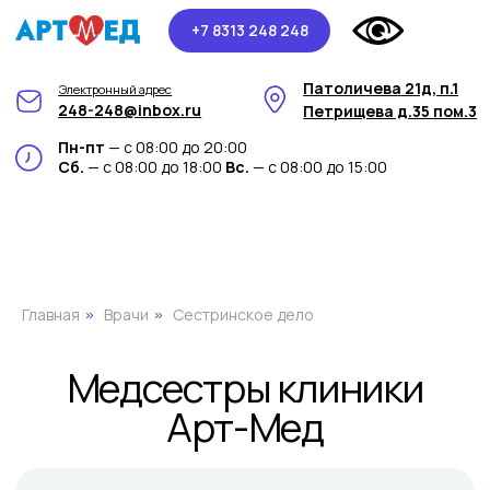
+7 8313 248 248
Патоличева 21д, п.1
Электронный адрес
248-248@inbox.ru
Петрищева д.35 пом.3
Пн-пт
— с 08:00 до 20:00
Сб.
— с 08:00 до 18:00
Вс.
— с 08:00 до 15:00
Медсестры клиники
Арт-Мед
Главная
Врачи
Сестринское дело
»
»
Нам доверяют свое здоровье с 2011 года