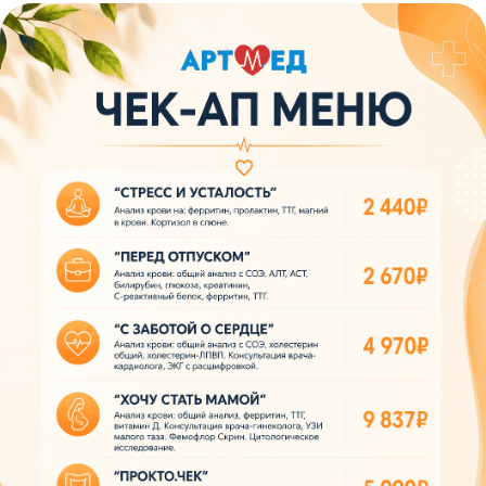
Патоличева 21Д,П.1
Новый
Петрищева д.35.пом.3
На ремонте
Пн.-пт. — с 08:00 до 20:00
Сб. — с 08:00 до 18:00
Вс. — с 08:00 до 15:00
Подписывайся
Розыгрыши и актуальные новости
в нашей официальной группе Вконтакте
Политика политики конфиденциальности
Соглашение сookie
Согласие на обработку персональных данных
Положение об обработке персональных данных
Материалы, размещенные на данной странице,
носят информационный характер и не являются
медицинскими рекомендациями. У медицинских