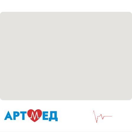
Политика политики конфиденциальности
Соглашение сookie
Согласие на обработку персональных данных
Положение об обработке персональных данных
Материалы, размещенные на данной странице,
носят информационный характер и не являются
медицинскими рекомендациями. У медицинских
услуг имеются противопоказания, необходима
консультация специалиста.
Все права защищены
®
Разработка сайта
it
Kulibin