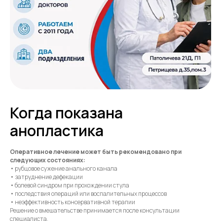
Когда показана
анопластика
Оперативное лечение может быть рекомендовано при
следующих состояниях:
• рубцовое сужение анального канала
• затруднение дефекации
• болевой синдром при прохождении стула
• последствия операций или воспалительных процессов
• неэффективность консервативной терапии
Решение о вмешательстве принимается после консультации
специалиста.