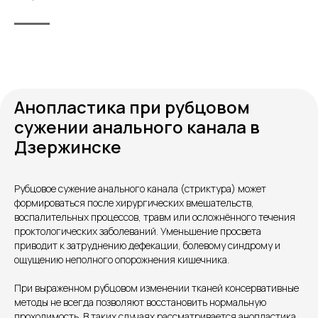
Анопластика при рубцовом
сужении анального канала в
Дзержинске
Рубцовое сужение анального канала (стриктура) может
формироваться после хирургических вмешательств,
Контакты
воспалительных процессов, травм или осложнённого течения
проктологических заболеваний. Уменьшение просвета
приводит к затруднению дефекации, болевому синдрому и
ощущению неполного опорожнения кишечника.
При выраженном рубцовом изменении тканей консервативные
методы не всегда позволяют восстановить нормальную
проходимость. В таких случаях рассматривается анопластика