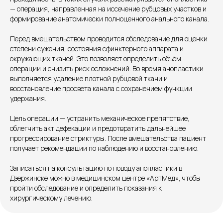
— операция, направленная на иссечение рубцовых участков и
формирование анатомически полноценного анального канала.
Единый номер
Перед вмешательством проводится обследование для оценки
+7 8313 248 248
степени сужения, состояния сфинктерного аппарата и
окружающих тканей. Это позволяет определить объём
операции и снизить риск осложнений. Во время анопластики
Патоличева 21Д,П.1
Новый
выполняется удаление плотной рубцовой ткани и
восстановление просвета канала с сохранением функции
Петрищева д.35.пом.3
На ремонте
удержания.
Цель операции — устранить механическое препятствие,
Пн.-пт. — с 08:00 до 20:00
облегчить акт дефекации и предотвратить дальнейшее
Сб. — с 08:00 до 18:00
прогрессирование стриктуры. После вмешательства пациент
Вс. — с 08:00 до 15:00
получает рекомендации по наблюдению и восстановлению.
Записаться на консультацию по поводу анопластики в
Подписывайся
Дзержинске можно в медицинском центре «АртМед», чтобы
пройти обследование и определить показания к
Розыгрыши и актуальные новости
хирургическому лечению.
в нашей официальной группе Вконтакте