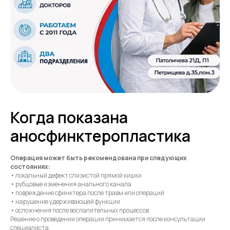
Когда показана
аносфинктеропластика
Операция может быть рекомендована при следующих
состояниях:
• локальный дефект слизистой прямой кишки
• рубцовые изменения анального канала
• повреждение сфинктера после травм или операций
• нарушение удерживающей функции
• осложнения после воспалительных процессов
Решение о проведении операции принимается после консультации
специалиста.