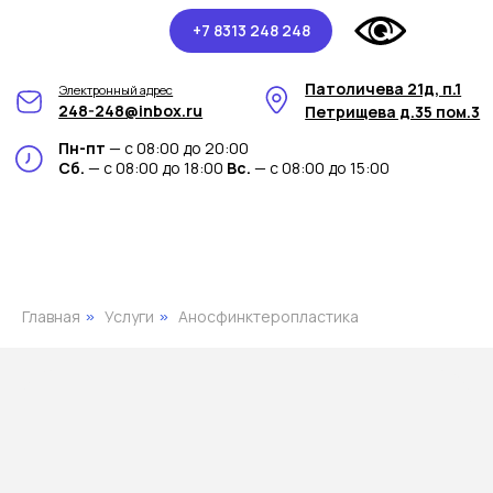
+7 8313 248 248
Патоличева 21д, п.1
Электронный адрес
248-248@inbox.ru
Петрищева д.35 пом.3
Пн-пт
— с 08:00 до 20:00
Сб.
— с 08:00 до 18:00
Вс.
— с 08:00 до 15:00
Главная
Услуги
Аносфинктеропластика
»
»