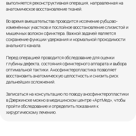
выполняется реконструктивная операция, направленная на
анатомическое восстановление тканей.
Единый номер
+7 8313 248 248
Во время вмешательства проводится иссечение рубцово-
изменённых участков и послойное восстановление слизистой и
мышечных волокон сфинктера. Важной задачей является
сохранение функции удержания и нормальной проходимости
Патоличева 21Д,П.1
Новый
анального канала.
Петрищева д.35.пом.3
На ремонте
Перед операцией проводится обследование для оценки
глубины дефекта, состояния сфинктерного аппарата и выбора
Пн.-пт. — с 08:00 до 20:00
оптимальной тактики. Аносфинктеропластика позволяет
Сб. — с 08:00 до 18:00
восстановить анатомическую целостность и снизить риск
Вс. — с 08:00 до 15:00
дальнейших осложнений.
Записаться на консультацию по поводу аносфинктеропластики
Подписывайся
в Дзержинске можно в медицинском центре «АртМед», чтобы
пройти обследование и определить показания к
хирургическому лечению.
Розыгрыши и актуальные новости
в нашей официальной группе Вконтакте
Политика политики конфиденциальности