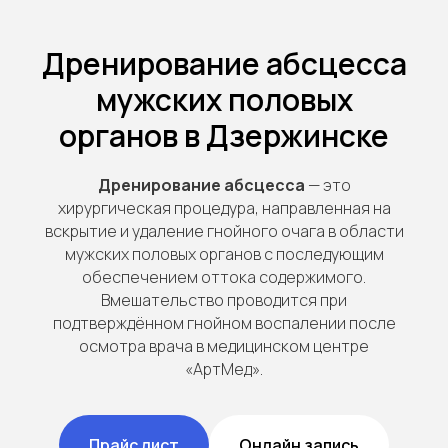
Дренирование абсцесса
мужских половых
органов в Дзержинске
Дренирование абсцесса
— это
хирургическая процедура, направленная на
вскрытие и удаление гнойного очага в области
мужских половых органов с последующим
обеспечением оттока содержимого.
Вмешательство проводится при
подтверждённом гнойном воспалении после
осмотра врача в медицинском центре
«АртМед».
Прайс лист
Онлайн запись