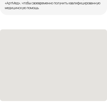
Розыгрыши и актуальные новости
«АртМед», чтобы своевременно получить квалифицированную
в нашей официальной группе Вконтакте
медицинскую помощь.
Политика политики конфиденциальности
Соглашение сookie
Согласие на обработку персональных данных
Положение об обработке персональных данных
Материалы, размещенные на данной странице,
носят информационный характер и не являются
медицинскими рекомендациями. У медицинских
услуг имеются противопоказания, необходима
консультация специалиста.
Все права защищены
®
Разработка сайта
it
Kulibin