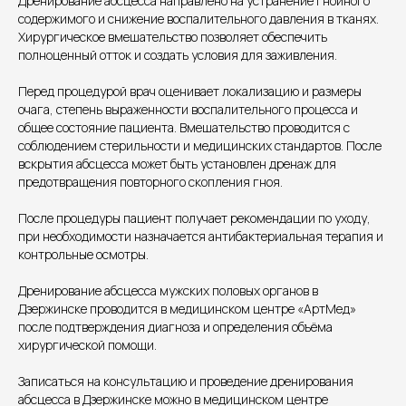
Дренирование абсцесса направлено на устранение гнойного
содержимого и снижение воспалительного давления в тканях.
Хирургическое вмешательство позволяет обеспечить
полноценный отток и создать условия для заживления.
Перед процедурой врач оценивает локализацию и размеры
очага, степень выраженности воспалительного процесса и
Единый номер
общее состояние пациента. Вмешательство проводится с
+7 8313 248 248
соблюдением стерильности и медицинских стандартов. После
вскрытия абсцесса может быть установлен дренаж для
предотвращения повторного скопления гноя.
Патоличева 21Д,П.1
Новый
После процедуры пациент получает рекомендации по уходу,
Петрищева д.35.пом.3
На ремонте
при необходимости назначается антибактериальная терапия и
контрольные осмотры.
Пн.-пт. — с 08:00 до 20:00
Дренирование абсцесса мужских половых органов в
Сб. — с 08:00 до 18:00
Дзержинске проводится в медицинском центре «АртМед»
Вс. — с 08:00 до 15:00
после подтверждения диагноза и определения объёма
хирургической помощи.
Подписывайся
Записаться на консультацию и проведение дренирования
абсцесса в Дзержинске можно в медицинском центре