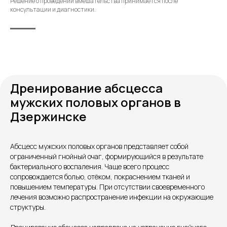
Решение о проведении вмешательства принимается после
консультации и диагностики.
Дренирование абсцесса
мужских половых органов в
Дзержинске
Абсцесс мужских половых органов представляет собой
ограниченный гнойный очаг, формирующийся в результате
бактериального воспаления. Чаще всего процесс
Контакты
сопровождается болью, отёком, покраснением тканей и
повышением температуры. При отсутствии своевременного
лечения возможно распространение инфекции на окружающие
структуры.