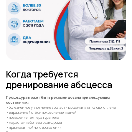
Когда требуется
дренирование абсцесса
Процедура может быть рекомендована при следующих
состояниях:
• болезненное уплотнение в области мошонки или полового члена
• выраженный отёк и покраснение тканей
• повышение температуры тела
• нарастание болевого синдрома
• признаки гнойного воспаления