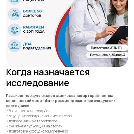
Когда назначается
исследование
Расширенное дуплексное сканирование артерий нижних
конечностей может быть рекомендовано при следующих
состояниях:
• боли в ногах при ходьбе
• ощущение холода или онемения стоп
• подозрение на атеросклероз
• снижение пульсации на стопах
• подготовка к сосудистому лечению