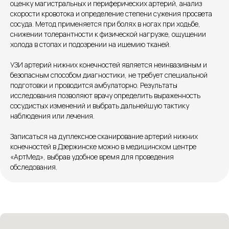
оценку магистральных и периферических артерий, анализ
Единый номер
скорости кровотока и определение степени сужения просвета
+7 8313 248 248
сосуда. Метод применяется при болях в ногах при ходьбе,
снижении толерантности к физической нагрузке, ощущении
холода в стопах и подозрении на ишемию тканей.
Патоличева 21Д,П.1
Новый
УЗИ артерий нижних конечностей является неинвазивным и
Петрищева д.35.пом.3
На ремонте
безопасным способом диагностики, не требует специальной
подготовки и проводится амбулаторно. Результаты
исследования позволяют врачу определить выраженность
Пн.-пт. — с 08:00 до 20:00
сосудистых изменений и выбрать дальнейшую тактику
Сб. — с 08:00 до 18:00
наблюдения или лечения.
Вс. — с 08:00 до 15:00
Записаться на дуплексное сканирование артерий нижних
конечностей в Дзержинске можно в медицинском центре
Подписывайся
«АртМед», выбрав удобное время для проведения
обследования.
Розыгрыши и актуальные новости
в нашей официальной группе Вконтакте
Политика политики конфиденциальности
Соглашение сookie
Согласие на обработку персональных данных