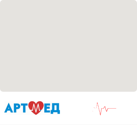
Согласие на обработку персональных данных
Положение об обработке персональных данных
Материалы, размещенные на данной странице,
носят информационный характер и не являются
медицинскими рекомендациями. У медицинских
услуг имеются противопоказания, необходима
консультация специалиста.
Все права защищены
®
Разработка сайта
it
Kulibin