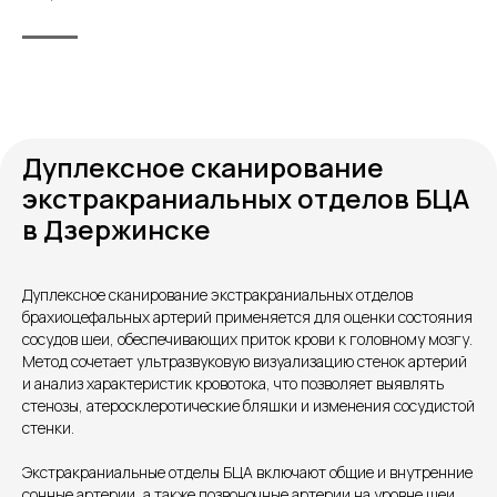
Дуплексное сканирование
экстракраниальных отделов БЦА
в Дзержинске
Контакты
Дуплексное сканирование экстракраниальных отделов
брахиоцефальных артерий применяется для оценки состояния
сосудов шеи, обеспечивающих приток крови к головному мозгу.
Метод сочетает ультразвуковую визуализацию стенок артерий
и анализ характеристик кровотока, что позволяет выявлять
стенозы, атеросклеротические бляшки и изменения сосудистой
стенки.
Экстракраниальные отделы БЦА включают общие и внутренние
сонные артерии, а также позвоночные артерии на уровне шеи.