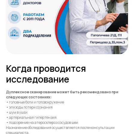
Когда проводится
исследование
Дуплексное сканирование может быть рекомендовано при
следующих состояниях:
• головные боли и головокружение
• эпизоды потери сознания
• шум в ушах
• артериальная гипертензия
• подозрение на атеросклероз сосудов шеи
Назначение обследования осуществляется после консультации
специалиста.