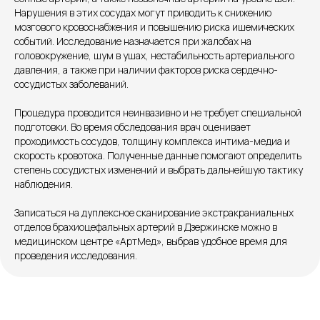
Нарушения в этих сосудах могут приводить к снижению
Единый номер
мозгового кровоснабжения и повышению риска ишемических
событий. Исследование назначается при жалобах на
+7 8313 248 248
головокружение, шум в ушах, нестабильность артериального
давления, а также при наличии факторов риска сердечно-
сосудистых заболеваний.
Патоличева 21Д,П.1
Новый
Процедура проводится неинвазивно и не требует специальной
Петрищева д.35.пом.3
На ремонте
подготовки. Во время обследования врач оценивает
проходимость сосудов, толщину комплекса интима-медиа и
Пн.-пт. — с 08:00 до 20:00
скорость кровотока. Полученные данные помогают определить
Сб. — с 08:00 до 18:00
степень сосудистых изменений и выбрать дальнейшую тактику
Вс. — с 08:00 до 15:00
наблюдения.
Записаться на дуплексное сканирование экстракраниальных
отделов брахиоцефальных артерий в Дзержинске можно в
Подписывайся
медицинском центре «АртМед», выбрав удобное время для
проведения исследования.
Розыгрыши и актуальные новости
в нашей официальной группе Вконтакте
Политика политики конфиденциальности
Соглашение сookie