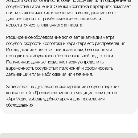
холода в кистях, отёчность, боли по ходу вен или подозрение на
сосудистые нарушения. Оценка кровотока в артериях помогает
Единый номер
выявить ишемические изменения, а исследование вен —
+7 8313 248 248
диагностировать тромботические осложнения и
недостаточность клапанного аппарата.
Патоличева 21Д,П.1
Новый
Расширенное обследование включает анализ диаметра
сосудов, скорости кровотока и характера его распределения.
Петрищева д.35.пом.3
На ремонте
Исследование является неинвазивным, безопасным и
проводится амбулаторно без специальной подготовки.
Полученные данные позволяют врачу определить
Пн.-пт. — с 08:00 до 20:00
выраженность сосудистых изменений и сформировать
Сб. — с 08:00 до 18:00
дальнейший план наблюдения или лечения.
Вс. — с 08:00 до 15:00
Записаться на дуплексное сканирование сосудов верхних
конечностей в Дзержинске можно в медицинском центре
Подписывайся
«АртМед», выбрав удобное время для проведения
обследования.
Розыгрыши и актуальные новости
в нашей официальной группе Вконтакте
Политика политики конфиденциальности
Соглашение сookie