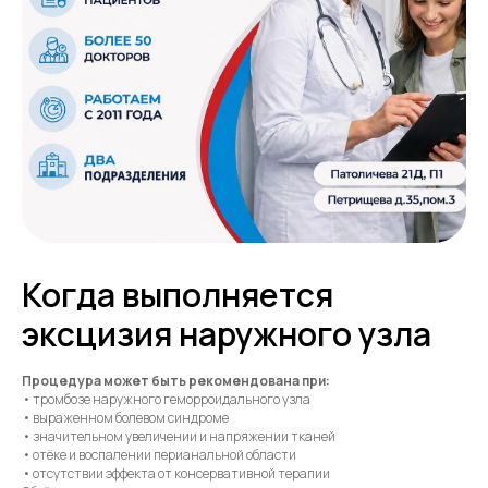
Когда выполняется
эксцизия наружного узла
Процедура может быть рекомендована при:
• тромбозе наружного геморроидального узла
• выраженном болевом синдроме
• значительном увеличении и напряжении тканей
• отёке и воспалении перианальной области
• отсутствии эффекта от консервативной терапии