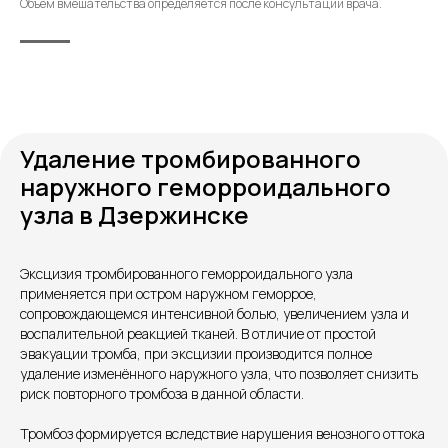
Объём вмешательства определяется после консультации врача.
Удаление тромбированного
наружного геморроидального
узла в Дзержинске
Эксцизия тромбированного геморроидального узла
Контакты
применяется при остром наружном геморрое,
сопровождающемся интенсивной болью, увеличением узла и
воспалительной реакцией тканей. В отличие от простой
эвакуации тромба, при эксцизии производится полное
удаление изменённого наружного узла, что позволяет снизить
риск повторного тромбоза в данной области.
Тромбоз формируется вследствие нарушения венозного оттока