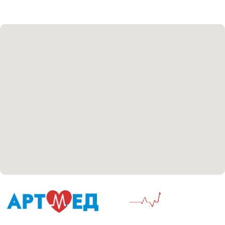
Политика политики конфиденциальности
Соглашение сookie
Согласие на обработку персональных данных
Положение об обработке персональных данных
Материалы, размещенные на данной странице,
носят информационный характер и не являются
медицинскими рекомендациями. У медицинских
услуг имеются противопоказания, необходима
консультация специалиста.
Все права защищены
®
Разработка сайта
it
Kulibin