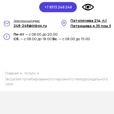
+7 8313 248 248
Патоличева 21д, п.1
Электронный адрес
248-248@inbox.ru
Петрищева д.35 пом.3
Пн-пт
— с 08:00 до 20:00
Сб.
— с 08:00 до 18:00
Вс.
— с 08:00 до 15:00
Главная
Услуги
»
»
Эксцизия тромбированного наружного геморроидального
узла