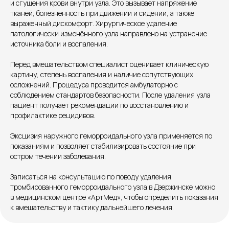
и сгущения крови внутри узла. Это вызывает напряжение
тканей, болезненность при движении и сидении, а также
выраженный дискомфорт. Хирургическое удаление
патологически изменённого узла направлено на устранение
Единый номер
источника боли и воспаления.
+7 8313 248 248
Перед вмешательством специалист оценивает клиническую
картину, степень воспаления и наличие сопутствующих
Патоличева 21Д,П.1
Новый
осложнений. Процедура проводится амбулаторно с
соблюдением стандартов безопасности. После удаления узла
Петрищева д.35.пом.3
На ремонте
пациент получает рекомендации по восстановлению и
профилактике рецидивов.
Пн.-пт. — с 08:00 до 20:00
Эксцизия наружного геморроидального узла применяется по
Сб. — с 08:00 до 18:00
показаниям и позволяет стабилизировать состояние при
Вс. — с 08:00 до 15:00
остром течении заболевания.
Записаться на консультацию по поводу удаления
Подписывайся
тромбированного геморроидального узла в Дзержинске можно
в медицинском центре «АртМед», чтобы определить показания
Розыгрыши и актуальные новости
к вмешательству и тактику дальнейшего лечения.
в нашей официальной группе Вконтакте