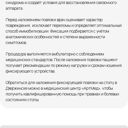
синдрома и создаёт условия для восстановления связочного
Единый номер
аппарата.
+7 8313 248 248
Перед наложением повязки врач оценивает характер
повреждения, исключает переломы и определяет оптимальный
способ иммобилизации. Фиксация подбирается с учётом
Патоличева 21Д,П.1
Новый
анатомических особенностей и степени выраженности
симптомов.
Петрищева д.35.пом.3
На ремонте
Процедура выполняется амбулаторно с соблюдением
Пн.-пт. — с 08:00 до 20:00
медицинских стандартов. После наложения повязки пациент
Сб. — с 08:00 до 18:00
получает рекомендации по режиму нагрузки и срокам ношения
фиксирующего устройства.
Вс. — с 08:00 до 15:00
Обратиться для наложения фиксирующей повязки на стопу в
Дзержинске можно в медицинский центр «АртМед», чтобы
Подписывайся
получить квалифицированную помощь при травмах и болевых
состояниях стопы.
Розыгрыши и актуальные новости
в нашей официальной группе Вконтакте
Политика политики конфиденциальности
Соглашение сookie