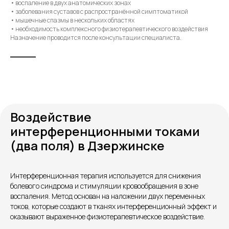
• воспаление в двух анатомических зонах
• заболевания суставов с распространённой симптоматикой
• мышечные спазмы в нескольких областях
• необходимость комплексного физиотерапевтического воздействия
Назначение проводится после консультации специалиста.
Воздействие
интерференционными токами
(два поля) в Дзержинске
Контакты
Интерференционная терапия используется для снижения
болевого синдрома и стимуляции кровообращения в зоне
воспаления. Метод основан на наложении двух переменных
токов, которые создают в тканях интерференционный эффект и
оказывают выраженное физиотерапевтическое воздействие.