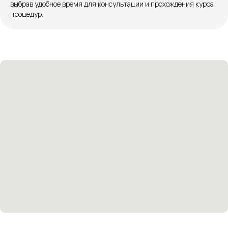
выбрав удобное время для консультации и прохождения курса
в нашей официальной группе Вконтакте
процедур.
Политика политики конфиденциальности
Соглашение сookie
Согласие на обработку персональных данных
Положение об обработке персональных данных
Материалы, размещенные на данной странице,
носят информационный характер и не являются
медицинскими рекомендациями. У медицинских
услуг имеются противопоказания, необходима
консультация специалиста.
Все права защищены
®
Разработка сайта
it
Kulibin