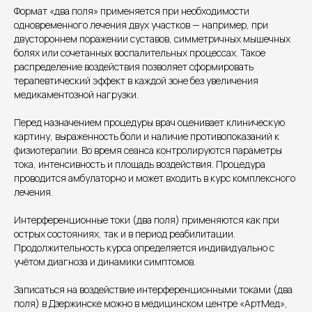
Формат «два поля» применяется при необходимости
одновременного лечения двух участков — например, при
двустороннем поражении суставов, симметричных мышечных
болях или сочетанных воспалительных процессах. Такое
распределение воздействия позволяет сформировать
терапевтический эффект в каждой зоне без увеличения
Единый номер
медикаментозной нагрузки.
+7 8313 248 248
Перед назначением процедуры врач оценивает клиническую
картину, выраженность боли и наличие противопоказаний к
Патоличева 21Д,П.1
Новый
физиотерапии. Во время сеанса контролируются параметры
тока, интенсивность и площадь воздействия. Процедура
Петрищева д.35.пом.3
На ремонте
проводится амбулаторно и может входить в курс комплексного
лечения.
Пн.-пт. — с 08:00 до 20:00
Интерференционные токи (два поля) применяются как при
Сб. — с 08:00 до 18:00
острых состояниях, так и в период реабилитации.
Вс. — с 08:00 до 15:00
Продолжительность курса определяется индивидуально с
учётом диагноза и динамики симптомов.
Подписывайся
Записаться на воздействие интерференционными токами (два
поля) в Дзержинске можно в медицинском центре «АртМед»,
Розыгрыши и актуальные новости