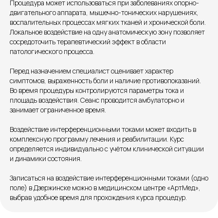
Процедура может использоваться при заболеваниях опорно-
двигательного аппарата, мышечно-тонических нарушениях,
воспалительных процессах мягких тканей и хронической боли.
Локальное воздействие на одну анатомическую зону позволяет
Единый номер
сосредоточить терапевтический эффект в области
+7 8313 248 248
патологического процесса.
Перед назначением специалист оценивает характер
Патоличева 21Д,П.1
Новый
симптомов, выраженность боли и наличие противопоказаний.
Во время процедуры контролируются параметры тока и
Петрищева д.35.пом.3
На ремонте
площадь воздействия. Сеанс проводится амбулаторно и
занимает ограниченное время.
Пн.-пт. — с 08:00 до 20:00
Воздействие интерференционными токами может входить в
Сб. — с 08:00 до 18:00
комплексную программу лечения и реабилитации. Курс
Вс. — с 08:00 до 15:00
определяется индивидуально с учётом клинической ситуации
и динамики состояния.
Подписывайся
Записаться на воздействие интерференционными токами (одно
поле) в Дзержинске можно в медицинском центре «АртМед»,
Розыгрыши и актуальные новости
выбрав удобное время для прохождения курса процедур.
в нашей официальной группе Вконтакте