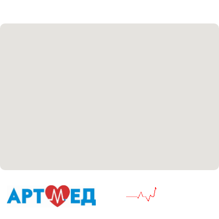
Политика политики конфиденциальности
Соглашение сookie
Согласие на обработку персональных данных
Положение об обработке персональных данных
Материалы, размещенные на данной странице,
носят информационный характер и не являются
медицинскими рекомендациями. У медицинских
услуг имеются противопоказания, необходима
консультация специалиста.
Все права защищены
®
Разработка сайта
it
Kulibin