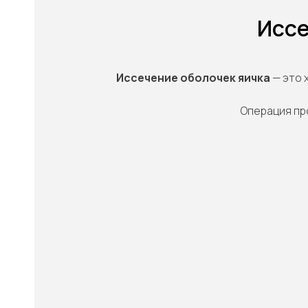
Иссе
Иссечение оболочек яичка
— это 
Операция пр
"