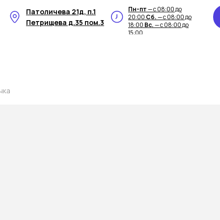
Пн-пт
— с 08:00 до
Патоличева 21д, п.1
20:00
Сб.
— с 08:00 до
Петрищева д.35 пом.3
18:00
Вс.
— с 08:00 до
15:00
чка