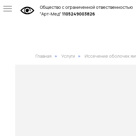
Общество с ограниченной отвественностью
"Арт-Мед"
1105249003826
Главная
Услуги
Иссечение оболочек яи
»
»
ие