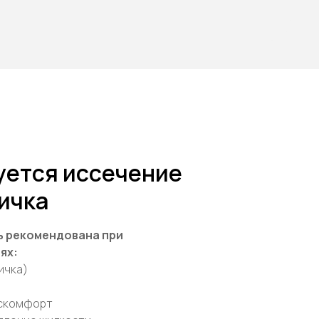
уется иссечение
ичка
ь рекомендована при
ях:
ичка)
искомфорт