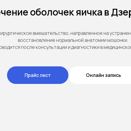
чение оболочек яичка в Дз
хирургическое вмешательство, направленное на устранен
восстановление нормальной анатомии мошонки.
оводится после консультации и диагностики в медицинско
Прайс лист
Онлайн запись