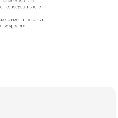
пление жидкости
 от консервативного
ского вмешательства
тра уролога.