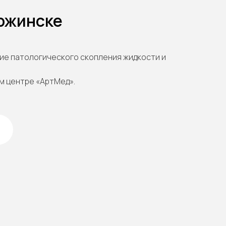
ержинске
ие патологического скопления жидкости и
м центре «АртМед».