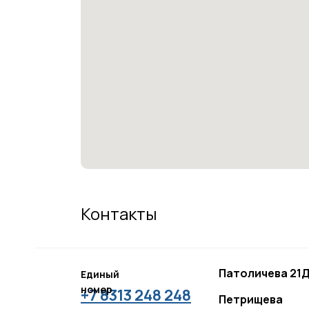
Контакты
Патоличева 21Д
Единый
номер
+7 8313 248 248
Петрищева