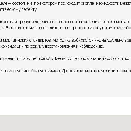
еле — состоянии, при котором происходит скопление жидкости между
тическому дефекту.
дкости и предупреждение её повторного накопления. Перед вмешател
та. Важно исключить воспалительные процессы и сопутствующие забо
м медицинских стандартов. Методика выбирается индивидуально в за
рекомендации по режиму восстановления и наблюдению.
я в медицинском центре «АртМед» после консультации уролога и под
и по иссечению оболочек яичка в Дзержинске можно в медицинском 