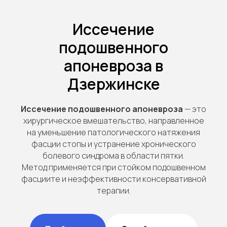
Иссечение
подошвенного
апоневроза в
Дзержинске
Иссечение подошвенного апоневроза
— это
хирургическое вмешательство, направленное
на уменьшение патологического натяжения
фасции стопы и устранение хронического
болевого синдрома в области пятки.
Метод применяется при стойком подошвенном
фасциите и неэффективности консервативной
терапии.