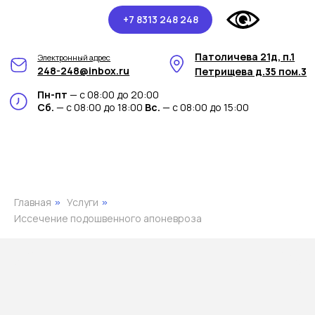
+7 8313 248 248
Патоличева 21д, п.1
Электронный адрес
248-248@inbox.ru
Петрищева д.35 пом.3
Пн-пт
— с 08:00 до 20:00
Сб.
— с 08:00 до 18:00
Вс.
— с 08:00 до 15:00
Главная
Услуги
»
»
Иссечение подошвенного апоневроза