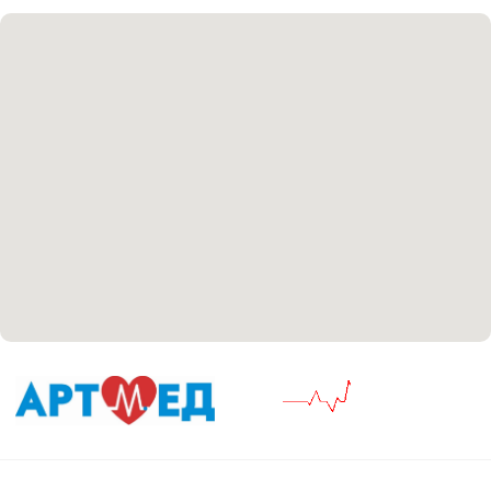
Соглашение сookie
Согласие на обработку персональных данных
Положение об обработке персональных данных
Материалы, размещенные на данной странице,
носят информационный характер и не являются
медицинскими рекомендациями. У медицинских
услуг имеются противопоказания, необходима
консультация специалиста.
Все права защищены
®
Разработка сайта
it
Kulibin