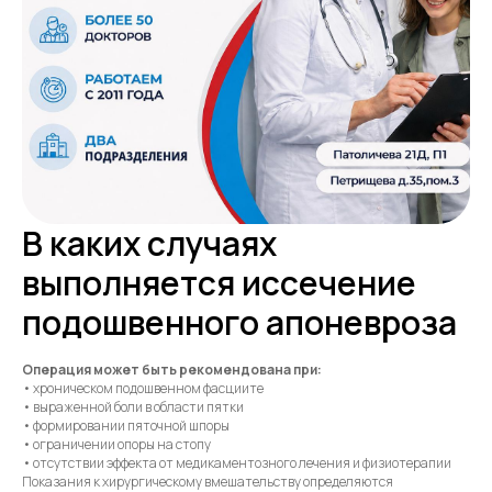
В каких случаях
выполняется иссечение
подошвенного апоневроза
Операция может быть рекомендована при:
• хроническом подошвенном фасциите
• выраженной боли в области пятки
• формировании пяточной шпоры
• ограничении опоры на стопу
• отсутствии эффекта от медикаментозного лечения и физиотерапии
Показания к хирургическому вмешательству определяются