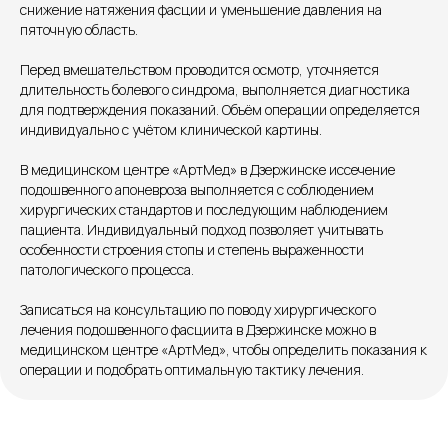
снижение натяжения фасции и уменьшение давления на
пяточную область.
Единый номер
+7 8313 248 248
Перед вмешательством проводится осмотр, уточняется
длительность болевого синдрома, выполняется диагностика
для подтверждения показаний. Объём операции определяется
индивидуально с учётом клинической картины.
Патоличева 21Д,П.1
Новый
В медицинском центре «АртМед» в Дзержинске иссечение
Петрищева д.35.пом.3
На ремонте
подошвенного апоневроза выполняется с соблюдением
хирургических стандартов и последующим наблюдением
Пн.-пт. — с 08:00 до 20:00
пациента. Индивидуальный подход позволяет учитывать
Сб. — с 08:00 до 18:00
особенности строения стопы и степень выраженности
Вс. — с 08:00 до 15:00
патологического процесса.
Записаться на консультацию по поводу хирургического
Подписывайся
лечения подошвенного фасциита в Дзержинске можно в
медицинском центре «АртМед», чтобы определить показания к
операции и подобрать оптимальную тактику лечения.
Розыгрыши и актуальные новости
в нашей официальной группе Вконтакте
Политика политики конфиденциальности