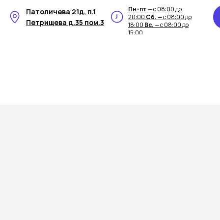
Пн-пт
— с 08:00 до
Патоличева 21д, п.1
20:00
Сб.
— с 08:00 до
Петрищева д.35 пом.3
18:00
Вс.
— с 08:00 до
15:00