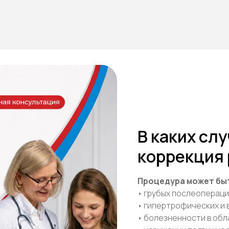
В каких сл
коррекция
Процедура может бы
• грубых послеопераци
• гипертрофических и 
• болезненности в обл