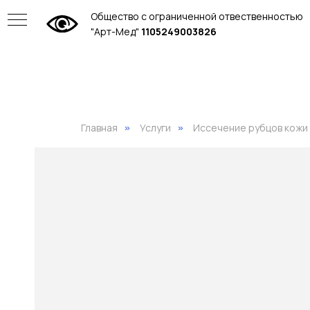
Общество с ограниченной отвественностью
"Арт-Мед"
1105249003826
Главная
Услуги
Иссечение рубцов кожи
»
»
ие