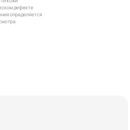
сти кожи
еском дефекте
ения определяется
смотра.