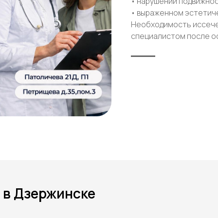
• нарушении подвижно
• выраженном эстетич
Необходимость иссеч
специалистом после о
 в Дзержинске