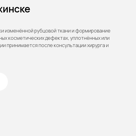
жинске
ски изменённой рубцовой ткани и формирование
ных косметических дефектах, уплотнённых или
ции принимается после консультации хирурга и