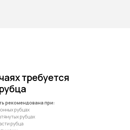
учаях требуется
 рубца
ть рекомендована при:
онных рубцах
втянутых рубцах
асти рубца