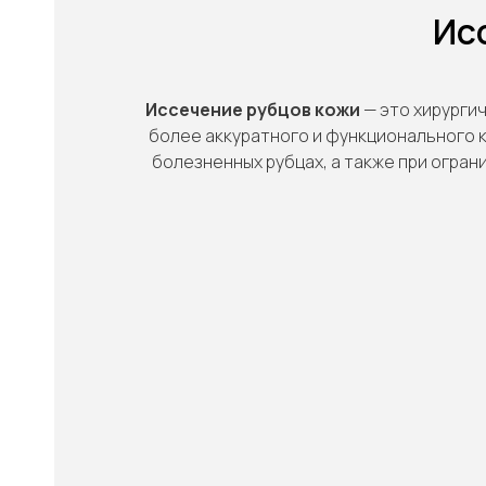
Ис
Иссечение рубцов кожи
— это хирурги
более аккуратного и функционального 
болезненных рубцах, а также при огран
"