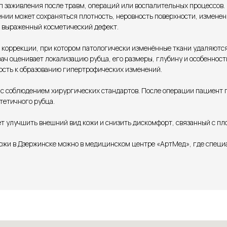
п заживления после травм, операций или воспалительных процессов.
нии может сохраняться плотность, неровность поверхности, изменени
я выраженный косметический дефект.
 коррекции, при котором патологически изменённые ткани удаляются
ач оценивает локализацию рубца, его размеры, глубину и особенност
ость к образованию гипертрофических изменений.
с соблюдением хирургических стандартов. После операции пациент п
тетичного рубца.
 улучшить внешний вид кожи и снизить дискомфорт, связанный с пл
кожи в Дзержинске можно в медицинском центре «АртМед», где специ