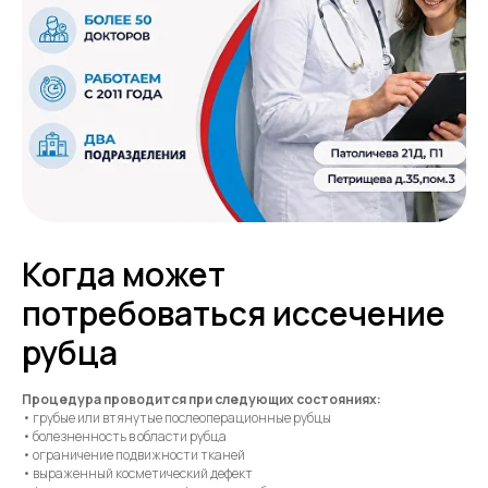
Когда может
потребоваться иссечение
рубца
Процедура проводится при следующих состояниях:
• грубые или втянутые послеоперационные рубцы
• болезненность в области рубца
• ограничение подвижности тканей
• выраженный косметический дефект