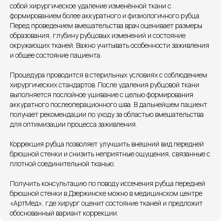
собой хирургическое удаление изменённой ткани с
формированием более аккуратного и физиологичного рубца.
Перед проведением вмешательства врач оценивает размеры
образования, глубину рубцовых изменений и состояние
Единый номер
окружающих тканей. Важно учитывать особенности заживления
и общее состояние пациента.
+7 8313 248 248
Процедура проводится в стерильных условиях с соблюдением
хирургических стандартов. После удаления рубцовой ткани
Патоличева 21Д,П.1
Новый
выполняется послойное ушивание с целью формирования
аккуратного послеоперационного шва. В дальнейшем пациент
Петрищева д.35.пом.3
На ремонте
получает рекомендации по уходу за областью вмешательства
для оптимизации процесса заживления.
Пн.-пт. — с 08:00 до 20:00
Сб. — с 08:00 до 18:00
Коррекция рубца позволяет улучшить внешний вид передней
Вс. — с 08:00 до 15:00
брюшной стенки и снизить неприятные ощущения, связанные с
плотной соединительной тканью.
Подписывайся
Получить консультацию по поводу иссечения рубца передней
брюшной стенки в Дзержинске можно в медицинском центре
«АртМед», где хирург оценит состояние тканей и предложит
Розыгрыши и актуальные новости
обоснованный вариант коррекции.
в нашей официальной группе Вконтакте