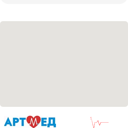
Политика политики конфиденциальности
Соглашение сookie
Согласие на обработку персональных данных
Положение об обработке персональных данных
Материалы, размещенные на данной странице,
носят информационный характер и не являются
медицинскими рекомендациями. У медицинских
услуг имеются противопоказания, необходима
консультация специалиста.
Все права защищены
®
Разработка сайта
it
Kulibin