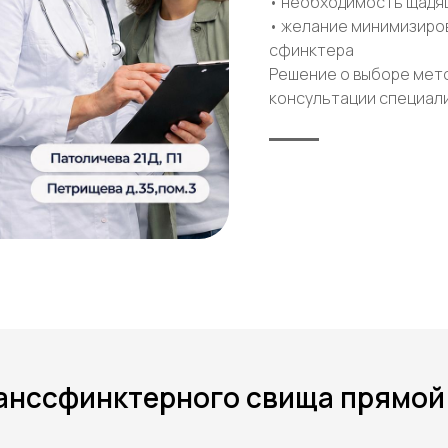
• необходимость щадя
• желание минимизиро
сфинктера
Решение о выборе мет
консультации специали
анссфинктерного свища прямой