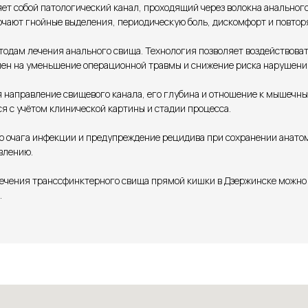
т собой патологический канал, проходящий через волокна анально
чают гнойные выделения, периодическую боль, дискомфорт и повтор
дам лечения анального свища. Технология позволяет воздействовать 
влен на уменьшение операционной травмы и снижение риска нарушени
 направление свищевого канала, его глубина и отношение к мышечн
я с учётом клинической картины и стадии процесса.
го очага инфекции и предупреждение рецидива при сохранении анато
влению.
 лечения транссфинктерного свища прямой кишки в Дзержинске можно
.