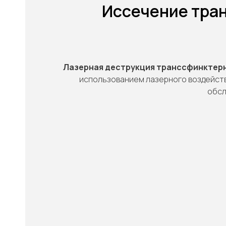
Иссечение тра
Лазерная деструкция транссфинктерн
использованием лазерного воздейств
"
обсл