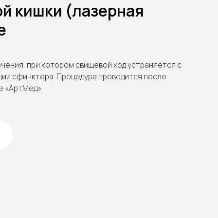
й кишки (лазерная
е
ечения, при котором свищевой ход устраняется с
ции сфинктера. Процедура проводится после
е «АртМед».