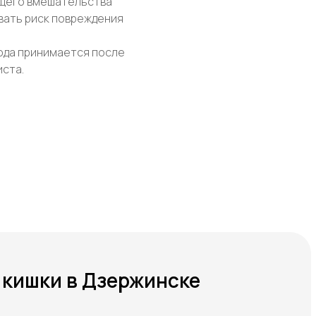
щего вмешательства
вать риск повреждения
ода принимается после
ста.
 кишки в Дзержинске