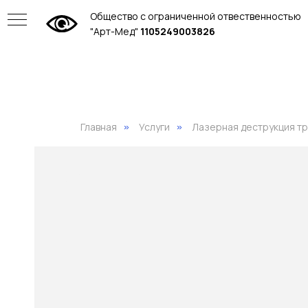
Общество с ограниченной отвественностью
"Арт-Мед"
1105249003826
Главная
Услуги
Лазерная деструкция т
»
»
ие