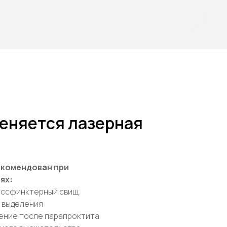
еняется лазерная
екомендован при
ях:
нссфинктерный свищ
 выделения
ение после парапроктита