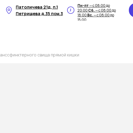
Пн-пт
— с 08:00 до
Патоличева 21д, п.1
20:00
Сб.
— с 08:00 до
Петрищева д.35 пом.3
18:00
Вс.
— с 08:00 до
15:00
ранссфинктерного свища прямой кишки