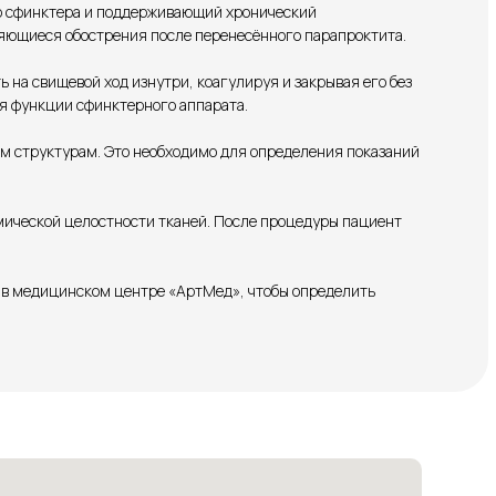
го сфинктера и поддерживающий хронический
яющиеся обострения после перенесённого парапроктита.
на свищевой ход изнутри, коагулируя и закрывая его без
я функции сфинктерного аппарата.
ым структурам. Это необходимо для определения показаний
мической целостности тканей. После процедуры пациент
 в медицинском центре «АртМед», чтобы определить